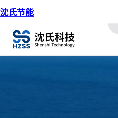
沈氏节能
/ 海工轮船-FSRU、FLNG、FPSO、油汽网站
首页