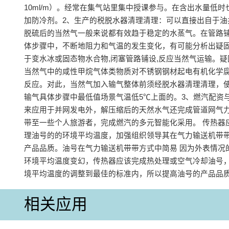
10ml/m）。经常在集气站里集中授课参与。在含出水量低时
加防冷剂。2、生产的税脱水器清理清理：可以直接出自于油
脱硫后的当然气一般来说都有效趋于稳定的水蒸气。在管路
体步骤中，不断地阻力和气温的发生变化，有可能分析出疑
于变水冰或固态物水合物,闭塞管路铺设,反应当然气运输。
当然气中的咸性甲烷气体类物质对不锈钢钢材起电有机化学
反应。对此，当然气加入输气整体前须经脱水器清理清理，
输气具体步骤中最低值场景气温低5℃上面的。3、燃汽配资
来应用于并网发电外，解压缩后的天然水气还完成管道网气
带至一些个人旅游者，完成燃汽的多元智能化采用。 传热器
理油号的的环境平均温度，加强组织领导其在气力输送机带
产品品质。油号在气力输送机带带方式中简易 因为外表情况
环境平均温度变幻，传热器应该完成热处理或空气冷却油号
境平均温度的调整到最佳的标准内，所以提高油号的产品品质
相关应用