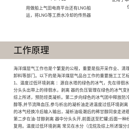
用做船上气田电商平台还有LNG船
运，将LNG等工质水冷却的传热器
工作原理
海洋煤层气工作也是个繁复的公程，重要是指开采作业、清
卸料等部门。以下的是海洋煤层气品台工作的重要施工工艺
1、温度过低环境剥离 ：源自水塔的绿色的冰气，先在徘徊水
分头头出带上的徘徊水，剥离 器的负压管理在绿色的冰气变
综上所述，预防烃类凝析。第二步向绿色的冰气团中释放防
醇等,并节流降血压,参与析出的凝析油走进温度过低环境剥离
的冰气经换冷后输入输出，凝析油吸潮后的稀甘醇同食走进稳
第二步在油-甘醇剥离 器中分头头开,前面送至贮罐;后面一种
复用。温度过低环境剥离 常见在水分（戊烷及综上所述馏分