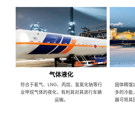
气体液化
符合于氡气、LNG、丙烷、氢氧化钠等行
固体精馏
业甲烷气体的夜化，有利其对其进行车辆
多的冷能
运输。
器可将其