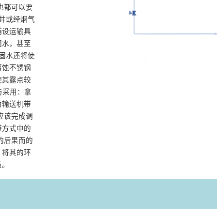
也都可以要
井或经烟气
铺设运输具
固水，甚至
疑固水还将使
腐蚀不锈钢
使其露点较
与采用：拿
力输送机带
应该完成调
带方式中的
的后果而的
，将其的环
‌。