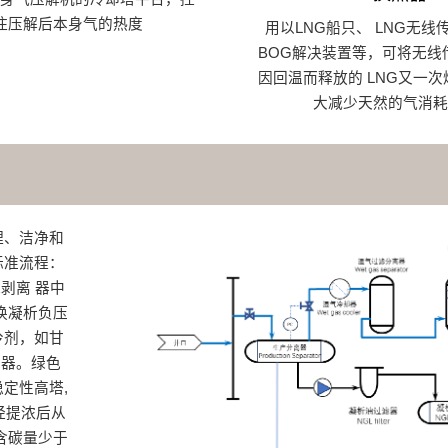
住压解后本身气的热度
用以LNG船只、 LNG无线
BOG解决装置等，可将无线
因回温而释放的 LNG又一
大减少天然的气消耗
理、洁净和
标准流程：
剥离 器中
换凝析负压
冷剂，如甘
 器。绿色
定性高塔,
经提浓后从
含碳量少于