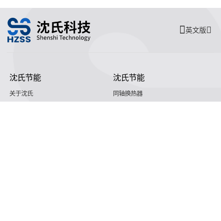
英文版
沈氏节能
沈氏节能
关于沈氏
同轴换热器
制造基地
壳管换热器
沈氏节能
塑料壳盘管式换热器
研发创新
沈氏节能:印刷电路板式换热器（PCHE）
新闻媒体
沈氏节能:板翅式换热器（PFHE）
沈氏节能
板壳换热器
微反应器
沈氏节能
服务支持
HVAC
沈氏服务
冷链/冷藏
下载文档