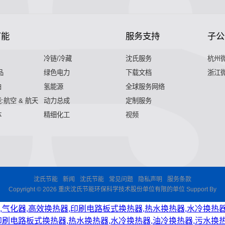
节能
服务支持
子公
冷链/冷藏
沈氏服务
杭州
品
绿色电力
下载文档
浙江
舶
氢能源
全球服务网络
:航空 & 航天
动力总成
定制服务
体
精细化工
视频
沈氏节能
新闻
沈氏节能
常见问题
隐私声明
服务条款
Copyright © 2026 重庆沈氏节能环保科学技术股份单位有限的单位 Support By
,气化器,高效换热器,印刷电路板式换热器,热水换热器,水冷换热器
印刷电路板式换热器,热水换热器,水冷换热器,油冷换热器,污水换热