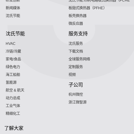
研发创新
沈氏节能:印刷电路板式换热器（PCHE）
新闻媒体
板翅式换热器（PFHE）
沈氏节能
板壳换热器
微反应器
沈氏节能
服务支持
HVAC
沈氏服务
冷链/冷藏
下载文档
家电/食品
全球服务网络
绿色电力
定制服务
海工船舶
视频
氢能源
子公司
航空 & 航天
杭州微控
动力总成
浙江微智源
工业气体
精细化工
了解大家