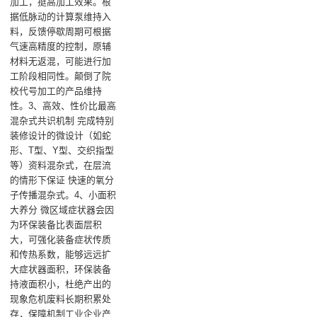
加工，挺高加工效果。根
据低脉动的计算泵维持入
料，反馈停歇周期可根据
气速高精度的控制，原辅
材料无返混，可能进行加
工阶段相同性。颠倒了院
校代号加工的产品维持
性。3、高效、性价比最高
混杂式共识机制 完成特别
装修设计的微设计（如蛇
形、T型、Y型、交织指型
等）资料混杂式，在层流
的情形下保证 快速的氧分
子传播混杂式。4、小面积
大养分 微区域症状器会因
为环保装备比表面层积
大，可强化装备症状传质
和传热系数，能够远远扩
大症状器面积，环保装备
持液面积小，杜绝产出的
现象危机废料长期积累处
存，保障机制工业企业产