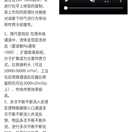
进行化学上体现的装制，
其工作的的原理针对微绝
对误差下的气流行为举动
和传质冷却属性。
1、微尺度效应 在微米级
通道中，流体呈现层流状
态（雷诺数Re通常
<500），扩散距离极短，
分子扩散成为主要传质方
式。比表面积大（可达
10000-50000 m²/m³，工业
化应用微通道反应器比表
面积仍可达1000m2/m3以
上），传热传质效率极
高。
2、多次不断不断流入反馈
反馈物根据微入口通道多
次不断不断流入并混反
馈，物品多次不断不断外
流，进行多次不断不断化