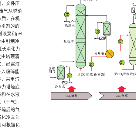
附、文件压
废气从脱硝
杂质，在机
吸引剂的的
碱液泵和pH
尘由引制冷
延长消化力
气由塔顶清
来，经富液
步入粉碎能
下，采用汽
能力塔塔底
2和在水液
%（干气）
干燥后的气
汽化冷去为
可可根据负