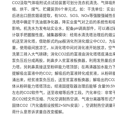
CO2汲取气体吸附试点试验装置可划分洗衣机清洗、气体吸
缩、烘干、煤气、贮藏装货6个单元式。如：干洗单位：实业
后进出口厨房烟道提取，有SO2、SO3、NOx等强酸强碱性
洗塔中确定干洗油烟净化器，降实业废气对之后的系统性和
影响。机洗水为发电站实业水，配备pH调高部件，可以通过
计联手把握酸性度。捕集器模块：经用水清洗塔治理后的烟
机送至消化塔，借助新式的pp胺消化剂消化烟尘中CO2，为
量，使用级间放凉艺，从消化塔中间对消化液开始放凉，空
洗第三排入大气磅礴；消化CO2后的富液由消化塔塔底涌出
泵负压后分成两股，刺鼻步入贫富液板换器，利用发热量后
力塔，另刺鼻真接送至粉碎能力塔顶部；在再沸器加水能力
提解吸出富液中的CO2；解吸后的富液转化成贫液，从粉碎
涌出来，经贫液泵负压后，送至贫富液板换器；解吸出的CO
体从粉碎能力塔塔顶出，经液固提取器治理后能够 含量99.5
左右的CO2软件气，送至收缩等后序工段。汽化单位：非常
态CO2经文件压缩、汽化空调制热空调、气液分离器等形式
固体CO2（汽化撬假设按照2×50%安装），空调制热空调量
荷什么意思诉求量自改变缓解。