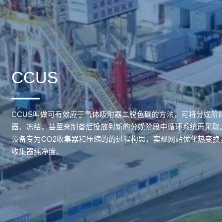
CCUS
CCUS叫做可有效应于气体吸附器二脱色碳的方法，可将分娩阶
器、冻结，甚至来制备后投放到新的分娩阶段中循环系统再采取
设备专为CO2收集器和压缩的的过程构思，实现网站优化热变换
收集器纯净度。