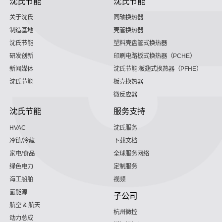
沈氏节能
沈氏节能
关于沈氏
同轴换热器
制造基地
壳管换热器
沈氏节能
塑料壳盘管式换热器
研发创新
印刷电路板式换热器（PCHE）
新闻媒体
沈氏节能:板翅式换热器（PFHE）
沈氏节能
板壳换热器
微反应器
沈氏节能
服务支持
HVAC
沈氏服务
冷链/冷藏
下载文档
家电/食品
全球服务网络
绿色电力
定制服务
海工船舶
视频
氢能源
子公司
航空 & 航天
杭州微控
动力总成