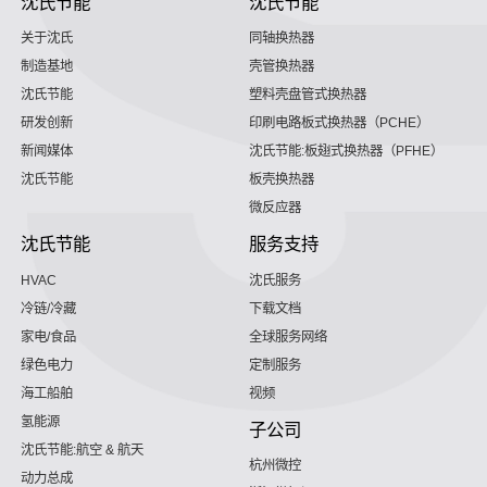
沈氏节能
沈氏节能
关于沈氏
同轴换热器
制造基地
壳管换热器
沈氏节能
塑料壳盘管式换热器
研发创新
印刷电路板式换热器（PCHE）
新闻媒体
沈氏节能:板翅式换热器（PFHE）
沈氏节能
板壳换热器
微反应器
沈氏节能
服务支持
HVAC
沈氏服务
冷链/冷藏
下载文档
家电/食品
全球服务网络
绿色电力
定制服务
海工船舶
视频
氢能源
子公司
沈氏节能:航空 & 航天
杭州微控
动力总成