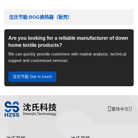
沈氏节能:BOG换热器（板壳）
Are you looking for a reliable manufacturer of down
home textile products?
We can quickly provide customers with market analysis, technical
support and customized services.
沈氏节能:Get in touch
繁体中文