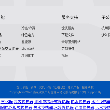
节能
服务支持
子公
冷链/冷藏
沈氏服务
杭州
品
绿色电力
下载文档
浙江
舶
氢能源
全球服务网络
:航空 & 航天
动力总成
定制服务
体
精细化工
视频
沈氏节能
新闻
沈氏节能
常见问题
隐私声明
服务条款
Copyright © 2026 南京沈氏节约能源自动化股有局限子公司 Support By
,气化器,高效换热器,印刷电路板式换热器,热水换热器,水冷换热器
印刷电路板式换热器,热水换热器,水冷换热器,油冷换热器,污水换热