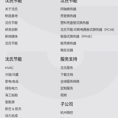
沈氏节能
沈氏节能
关于沈氏
同轴换热器
制造基地
壳管换热器
沈氏节能
塑料壳盘管式换热器
研发创新
沈氏节能:印刷电路板式换热器（PCHE）
新闻媒体
板翅式换热器（PFHE）
沈氏节能
板壳换热器
微反应器
沈氏节能
服务支持
HVAC
沈氏服务
冷链/冷藏
下载文档
家电/食品
全球服务网络
绿色电力
定制服务
海工船舶
视频
氢能源
子公司
航空 & 航天
杭州微控
动力总成