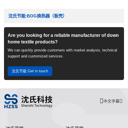
沈氏节能:BOG换热器（板壳）
Are you looking for a reliable manufacturer of down
home textile products?
We can quickly provide customers with market analysis, technical
support and customized services.
沈氏节能:Get in touch
中文字幕