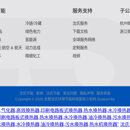
节能
服务支持
子公
冷链/冷藏
沈氏服务
杭州
品
绿色电力
下载文档
浙江
舶
氢能源
全球服务网络
:航空 & 航天
动力总成
定制服务
体
精细化工
视频
沈氏节能
新闻
沈氏节能
常见问题
隐私声明
服务条款
Copyright © 2026 合肥沈氏环保节能科枝股较少机构 Support By
,气化器,高效换热器,印刷电路板式换热器,热水换热器,水冷换热器
印刷电路板式换热器,热水换热器,水冷换热器,油冷换热器,污水换热
水换热器,水冷换热器,油冷换热器,污水换热器,热水机换热器"
沈氏