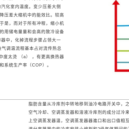
的汽化室内温度。变少压差大侧
降压差大缩机中的能效比。较高
于是，而对于所有冲程，缩小机
的用储电量量和会高的致冷设备
化掉器中，化掉流程步骤占领大一
炔气调温流程基本占对流传热总
中度太烫 （a） ，有更高换热器
和系统生产率（COP）。
脂肪含量从冷库剂中转地移到油冷电路开关中，
空气冷却、空调蒸发器和溶液冷库剂的成分过冷
上空调蒸发器温，空调蒸发器器進口和出口值相
液分离器器中的冷库安装小编剂和2级气体期间的