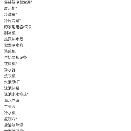
集装箱冷却空调*
展示柜*
冷藏车*
冷库冷藏*
的家用电器/饮食
制冰机
热泵热水器
微型冷水机
洗碗机
牛奶冷却设备
饮料机*
净水器
洗衣机
水池/海洋
泳池热泵
泳池水水换热*
海水养殖
工业园
冷水机
氨制冷*
盐溶液除湿