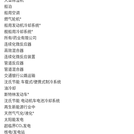
大型除湿机*
船泊
船用空调
燃气轮机*
船用发动机冷却系统*
舰船用冷却系统*
所有/药业有限公司
连续化微反应器
高效混合器
连续化微反应装置
管道反应器
管道混合器
交通银行公路运输
沈氏节能:车载式/便携式制冷系统
油冷却
斯特林发动车*
沈氏节能:电动机车电池冷却系统
再生新能源行业中
天然气气化/液化*
太阳能发电
超临界CO₂发电
核电/发电站