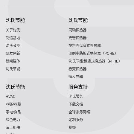
沈氏节能
沈氏节能
关于沈氏
同轴换热器
制造基地
壳管换热器
沈氏节能
塑料壳盘管式换热器
研发创新
印刷电路板式换热器（PCHE）
新闻媒体
沈氏节能:板翅式换热器（PFHE）
沈氏节能
板壳换热器
微反应器
沈氏节能
服务支持
HVAC
沈氏服务
冷链/冷藏
下载文档
家电/食品
全球服务网络
绿色电力
定制服务
海工船舶
视频