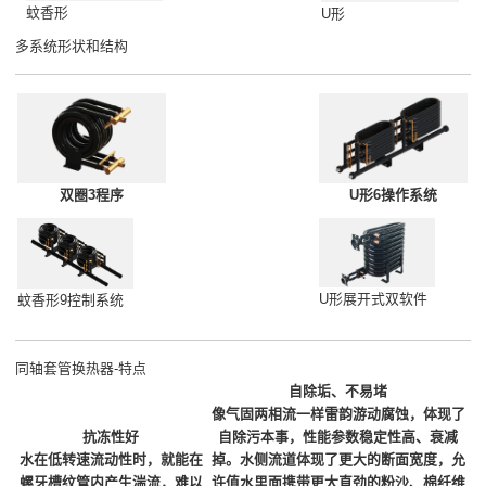
蚊香形
U形
多系统形状和结构
双圈3程序
U形6操作系统
U形展开式双软件
蚊香形9控制系统
同轴套管换热器-特点
自除垢、不易堵
像气固两相流一样雷韵游动腐蚀，体现了
抗冻性好
自除污本事，性能参数稳定性高、衰减
水在低转速流动性时，就能在
掉。水侧流道体现了更大的断面宽度，允
螺牙槽纹管内产生湍流，难以
许值水里面携带更大直劲的粉沙、棉纤维