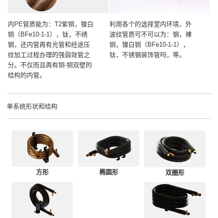
内PE管质能为：T2紫铜，镍白
利用各个的选择室内环境，外
铜（BFe10-1-1），钛，不绣
波纹管质可不可以为：钢，裸
钢，还内管再有光管和经途压
铜，镍白铜（BFe10-1-1），
纹加工过程办理的强弱效管之
钛，不锈钢装饰管吗，等。
分。不仅而且再有铜-铜双壁的
结构的内管。
单系统形状和结构
方形
椭圆形
双圈形