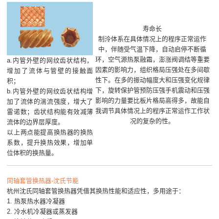
寿命长
制泠体系在具体情况上的程序正常运作
中，伴随受气温下降，自动启停不断循
环，空气源热泵融霜，澎涨阀调结等重要
a.内管外壁的网纹齿状结构，
因素的影响力，组织格局压强处在多间歇
增加了流体与管壁的接触面
性下。在多的振动幅度大和压强变化规律
积；
下，旋转保护管预防压强手机震动和压强
b.内管外壁的网纹齿状结构增
影响的力量要比板片格局高得多，故能自
加了流体的湍流强度，增大了
我调节具体情况上的程序正常运作工作状
雷诺数；齿状结构能有效减薄
况的复杂的性。
流体的边界层厚度。
以上两点能提高换热器的换热
系数，提升换热效果，增加单
位体积的换热量。
同轴套管换热器-沈氏节能
杭州沈氏同轴套管换热器凭借其换热性能和适应性，多用途于：
1.
热泵热水器冷凝器
2.
冷水机冷凝器或蒸发器