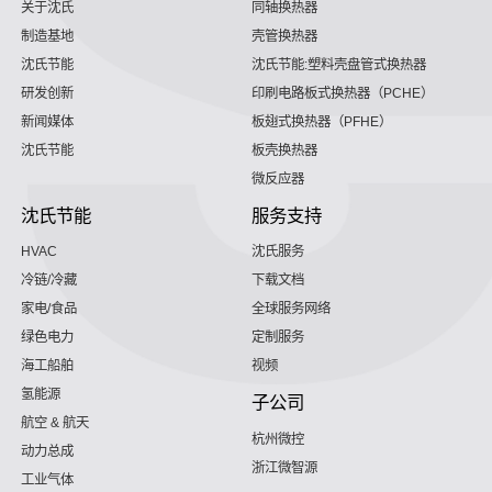
关于沈氏
同轴换热器
制造基地
壳管换热器
沈氏节能
沈氏节能:塑料壳盘管式换热器
研发创新
印刷电路板式换热器（PCHE）
新闻媒体
板翅式换热器（PFHE）
沈氏节能
板壳换热器
微反应器
沈氏节能
服务支持
HVAC
沈氏服务
冷链/冷藏
下载文档
家电/食品
全球服务网络
绿色电力
定制服务
海工船舶
视频
氢能源
子公司
航空 & 航天
杭州微控
动力总成
浙江微智源
工业气体