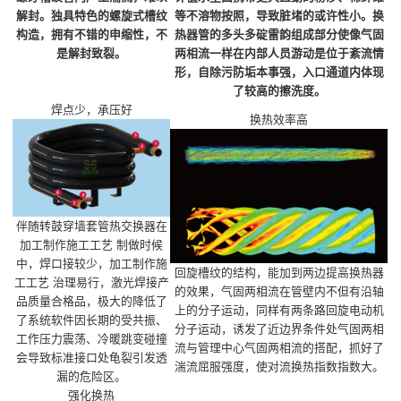
解封。独具特色的螺旋式槽纹
等不溶物按照，导致脏堵的或许性小。换
构造，拥有不错的申缩性，不
热器管的多头多碇雷韵组成部分使像气固
是解封致裂。
两相流一样在内部人员游动是位于紊流情
形，自除污防垢本事强，入口通道内体现
了较高的擦洗度。
焊点少，承压好
换热效率高
伴随转鼓穿墙套管热交换器在
加工制作施工工艺 制做时候
中，焊口接较少，加工制作施
回旋槽纹的结构，能加到两边提高换热器
工工艺 治理易行，激光焊接产
的效果，气固两相流在管壁内不但有沿轴
品质量合格品，极大的降低了
上的分子运动，同样有两条路回旋电动机
了系统软件因长期的受共振、
分子运动，诱发了近边界条件处气固两相
工作压力震荡、冷暖跳变碰撞
流与管理中心气固两相流的搭配，抓好了
会导致标准接口处龟裂引发透
湍流屈服强度，使对流换热指数指数大。
漏的危险区。
强化换热