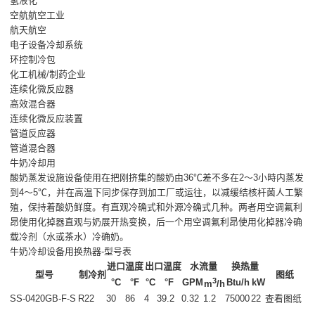
氢液化
空航航空工业
航天航空
电子设备冷却系统
环控制冷包
化工机械/制药企业
连续化微反应器
高效混合器
连续化微反应装置
管道反应器
管道混合器
牛奶冷却用
酸奶蒸发设施设备使用在把刚挤集的酸奶由36℃差不多在2～3小時内蒸发
到4～5℃，并在高温下同步保存到加工厂或运往，以减缓结核杆菌人工繁
殖，保持着酸奶鲜度。有直观冷确式和外源冷确式几种。两者用空调氟利
昂使用化掉器直观与奶展开热变换，后一个用空调氟利昂使用化掉器冷确
载冷剂（水或茶水）冷确奶。
牛奶冷却设备用换热器-型号表
进口温度
出口温度
水流量
换热量
型号
制冷剂
图纸
3
°C
°F
°C
°F
GPM
Btu/h
kW
m
/h
SS-0420GB-F-S
R22
30
86
4
39.2
0.32
1.2
75000
22
查看图纸