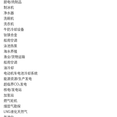
厨电/肉制品
制冰机
净水器
洗碗机
洗衣机
牛奶冷却设备
钛镁合金
船用空调
泳池热泵
海水养殖
渔业/货物运输
船用空调
油冷却
电动机车电池冷却系统
能源资源/生产发电
超临界CO₂发电
核电/发电站
加氢站
燃气轮机
煤层气勘探
LNG液化天然气