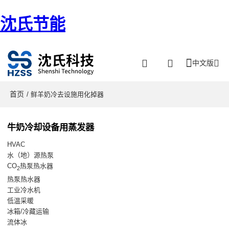
沈氏节能
中文版
首页
/ 鲜羊奶冷去设施用化掉器
牛奶冷却设备用蒸发器
HVAC
水（地）源热泵
CO
热泵热水器
2
热泵热水器
工业冷水机
低温采暖
冰箱/冷藏运输
流体冰