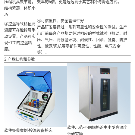
压缩机高效节能，
效率的5倍，更是远远高于其它制冷与降温方式。
结构紧凑，体积小
巧
④可信度性、安全管理性好：
③控温导致精值高:
产品研发要经过一系列可靠性和安全性的测试。生产
温度可在触控屏手
出厂前每台产品都要经过相应的型式试验（振动、耐
动设置，产品可实
压、气压、高低温环境、耐候性、回油、凝露、防护
现±1℃的控温精
性、液泵/风机等零部件可靠性、性能、电气安全
度。
等）。
2.产品结构和参数
软件示范-不同规格的中小型高温度
软件经典案例-控温设备摇床
低研究箱