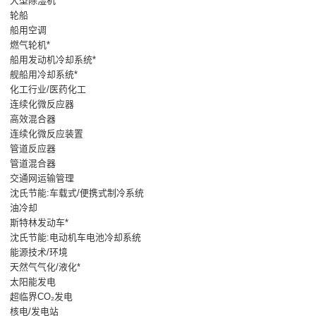
大型除湿机*
轮船
船用空调
燃气轮机*
船用发动机冷却系统*
舰船用冷却系统*
化工行业/医药化工
连续化微反应器
高效混合器
连续化微反应装置
管道反应器
管道混合器
交通网运输管理
沈氏节能:车载式/便携式制冷系统
油冷却
斯特林发动车*
沈氏节能:电动机车电池冷却系统
能源技术/环境
天然气气化/液化*
太阳能发电
超临界CO₂发电
核电/发电站