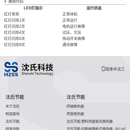
4. 故障代码
LED灯指示
运行状态
红灯常亮
正常待机
红灯闪烁1次
正常运行
红灯闪烁2次
电机运行故障
红灯闪烁4次
过压，欠压
红灯闪烁6次
热动开关故障
红灯闪烁8次
通讯故障
简体中文
沈氏节能
沈氏节能
关于沈氏
同轴换热器
制造基地
壳管换热器
沈氏节能
沈氏节能:塑料壳盘管式换热器
研发创新
沈氏节能:印刷电路板式换热器（PCHE）