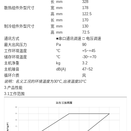
长
mm
328
散热组件外型尺寸
宽
mm
178
高
mm
122.5
长
mm
170
制冷组件外型尺寸
宽
mm
130
高
mm
72.5
通讯方式
■串口通讯调速 □ 电压调速
最大出风压力
Pa
90
工作环境温度
°C
+5~+45
储存环境温度
°C
-30~+70
主机净重
kg
3.2
主机噪音
dB(A)
47~52
循环介质
风
说明：名义工况的环境温度为30°C,出液温度10°C
3.产品性能
3.1工作范围