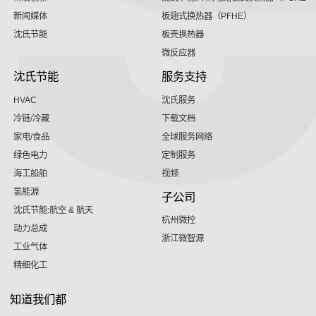
新闻媒体
板翅式换热器（PFHE）
沈氏节能
板壳换热器
微反应器
沈氏节能
服务支持
HVAC
沈氏服务
冷链/冷藏
下载文档
家电/食品
全球服务网络
绿色电力
定制服务
海工船舶
视频
氢能源
子公司
沈氏节能:航空 & 航天
杭州微控
动力总成
浙江微智源
工业气体
精细化工
知道我们都