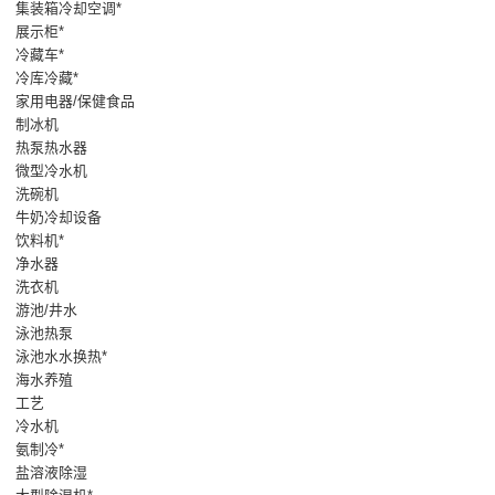
集装箱冷却空调*
展示柜*
冷藏车*
冷库冷藏*
家用电器/保健食品
制冰机
热泵热水器
微型冷水机
洗碗机
牛奶冷却设备
饮料机*
净水器
洗衣机
游池/井水
泳池热泵
泳池水水换热*
海水养殖
工艺
冷水机
氨制冷*
盐溶液除湿