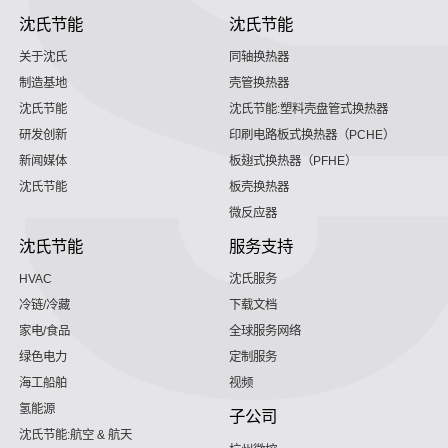
沈氏节能
沈氏节能
关于沈氏
同轴换热器
制造基地
壳管换热器
沈氏节能
沈氏节能:塑料壳盘管式换热器
研发创新
印刷电路板式换热器（PCHE）
新闻媒体
板翅式换热器（PFHE）
沈氏节能
板壳换热器
微反应器
沈氏节能
服务支持
HVAC
沈氏服务
冷链/冷藏
下载文档
家电/食品
全球服务网络
绿色电力
定制服务
海工船舶
视频
氢能源
子公司
沈氏节能:航空 & 航天