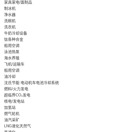
家具家电/面制品
制冰机
净水器
洗碗机
洗衣机
牛奶冷却设备
钛各种合金
船用空调
泳池热泵
海水养殖
飞机/运输车
船用空调
油冷却
沈氏节能:电动机车电池冷却系统
燃料/火力发电
超临界CO₂发电
核电/发电站
加氢站
燃气轮机
油汽采矿
LNG液化天然气