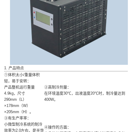
1. 产品特点
①体积太小/重量体积
轻，易于安转：
产品整机运行重量
②高制冷剂量：
4.9kg，尺寸
在环境温度30℃，出液温度20℃时，制冷量达到
290mm（L）
400W。
×178mm（W）
×205mm（H）。
③有生产率率：
小微型制冷系统的制冷
④操作的方面：
效率为2.0左右，是半导