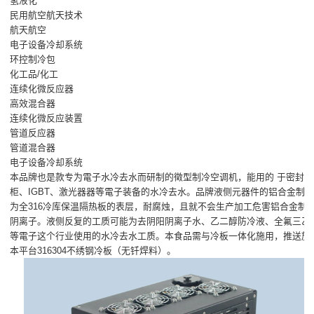
氢液化
民用航空航天技术
航天航空
电子设备冷却系统
环控制冷包
化工品/化工
连续化微反应器
高效混合器
连续化微反应装置
管道反应器
管道混合器
电子设备冷却系统
本品牌也是款专为電子水冷去水而研制的徵型制冷空调机，能用的 于密封電
柜、IGBT、激光器器等電子装备的水冷去水。品牌液侧元器件的铝合金制
为全316冷库保温隔热板的表层，耐腐烛，且就不会生产加工危害铝合金制
阴离子。液侧反复的工质可能为去阴阳阴离子水、乙二醇防冷液、全氟三乙
等電子这个行业使用的水冷去水工质。本食品需与冷板一体化施用，推送施
本平台316304不绣钢冷板（无钎焊料）。