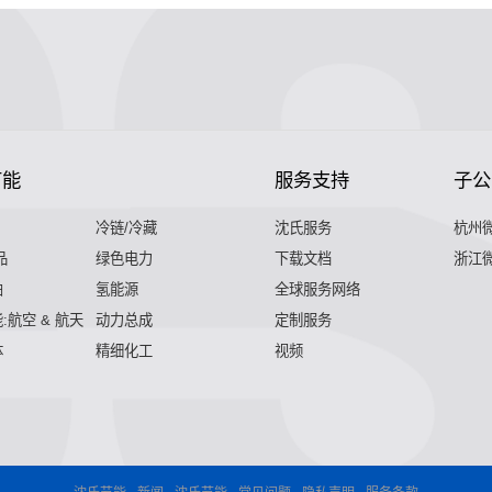
节能
服务支持
子公
冷链/冷藏
沈氏服务
杭州
品
绿色电力
下载文档
浙江
舶
氢能源
全球服务网络
:航空 & 航天
动力总成
定制服务
体
精细化工
视频