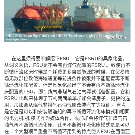
在这里须得要不解绍下
FSU
-- 它是FSRU的具象化品。
从词义领悟，FSU是不会有再煤气配置的FSRU 。致使再不
断循环流化床时候是个耗费更多自然能源的时候，在贸易市
场无数部位致使海域适宜等前提条件被限并不能配置再不断
循环流化床配置，但是具象化品出了不会有再不断循环流化
床配置的FSU，即：煤气非煤气石油气浮式储备配置，它和
FSRU 比起来体现了节构简简单单加加会造房子；更快的选
用、加加会从煤气非煤气石油气船改装汽车等特征 。有点
是它是是可以和安装驳渔船的再不断循环流化床模式和相同
的电力机 机 模式互为媒体合作，很加加会将煤气非煤气石
油气再不断循环流化床，让再不断循环流化床模式是是可以
在二个大型项目重叠不断循环用到的特点使人FSU在西南亚