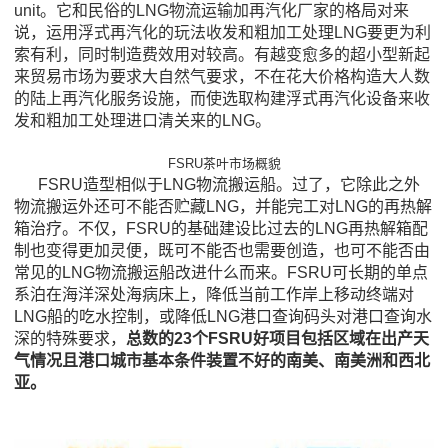
unit。它和民俗的LNG物流运输加再汽化厂家的格局对来
说，运用浮式再汽化的玩法收发和粗加工处理LNG要更为利
索有利，同时制造费效用对较高。有越变愈多的超小型新起
来贸易市场为要求大自然气要求，不在花大价格构造大人数
的陆上再汽化服务设施，而使选取构建浮式再汽化设备来收
发和粗加工处理进口清关来的LNG。
FSRU茶叶市场概貌
FSRU造型相似于LNG物流搬运船。过了，它除此之外
物流搬运外还可不能否贮藏LNG，并能完工对LNG的再热解
箱治疗。不仅，FSRU的基础建设比过去的LNG再热解箱配
制也变得更加灵便，既可不能否也需要创造，也可不能否由
常见的LNG物流搬运船改进什么而来。FSRU可长期的单点
系泊在海洋深处海病床上，降低当前工作岸上移动终端对
LNG船的吃水控制，或降低LNG港口查询码头对港口查询水
深的特殊要求，
总数的23个FSRU好项目包括区域在出产天
气情况且港口城市基本条件装置不好的南美、南美洲和西北
亚。