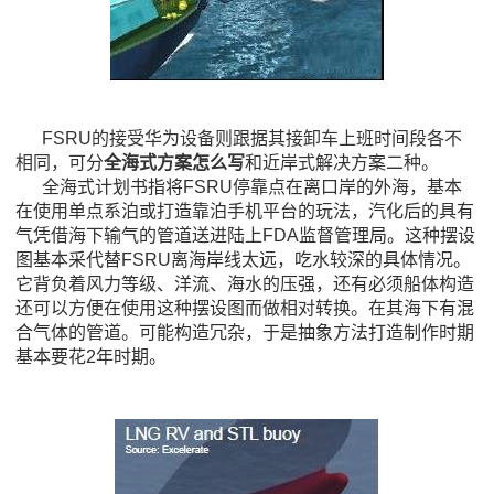
FSRU的接受华为设备则跟据其接卸车上班时间段各不
相同，可分
全海式方案怎么写
和近岸式解决方案二种。
全海式计划书指将FSRU停靠点在离口岸的外海，基本
在使用单点系泊或打造靠泊手机平台的玩法，汽化后的具有
气凭借海下输气的管道送进陆上FDA监督管理局。这种摆设
图基本采代替FSRU离海岸线太远，吃水较深的具体情况。
它背负着风力等级、洋流、海水的压强，还有必须船体构造
还可以方便在使用这种摆设图而做相对转换。在其海下有混
合气体的管道。可能构造冗杂，于是抽象方法打造制作时期
基本要花2年时期。