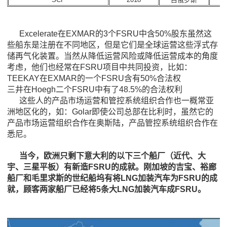
Excelerate在EXMAR的3个FSRU中含50%股东虽然这
些船东是注册在不同地区，但是它们是全球运营这些浮式存
储再气化装置。当然从降低运营风险或降低运营成本的角度
考虑，他们也经常在FSRU项目中共同投资，比如：
TEEKAY在EXMAR的一个FSRU含有50%合法权
三井在Hoegh二个FSRU中有了48.5%的合法权利
这些人的产品市场运营和管控系统组织合作也一概常亚
洲地区化的，如：Golar即使公司总部在比利时，虽然它的
产品市场运营组织合作在奥斯陆，产品管控系统组织合作在
悉尼。
当今，欧洲只剩下意大利的以下三个船厂（近代、大
宇、三星平板）有新造FSRU的成就。刚加坡的吉宝、裕廊
船厂和毛里求斯的世纪船坞有将LNG加装汽车为FSRU的成
就，顾客两家船厂已经将5条大LNG加装汽车成FSRU。