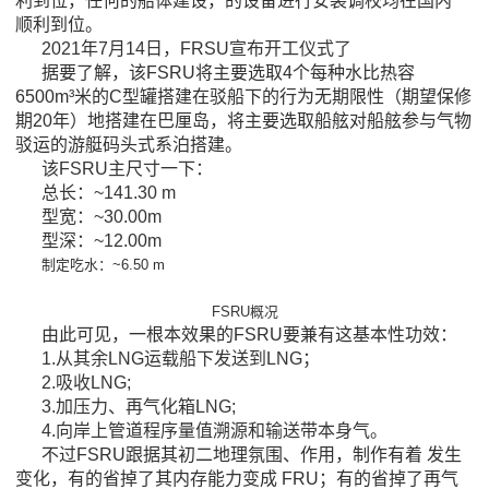
利到位，任何的船体建设，的设备进行安装调校均在国内
顺利到位。
2021年7月14日，FRSU宣布开工仪式了
据要了解，该FSRU将主要选取4个每种水比热容
6500m³米的C型罐搭建在驳船下的行为无期限性（期望保修
期20年）地搭建在巴厘岛，将主要选取船舷对船舷参与气物
驳运的游艇码头式系泊搭建。
该FSRU主尺寸一下：
总长：~141.30 m
型宽：~30.00m
型深：~12.00m
制定吃水：~6.50 m
FSRU概况
由此可见，一根本效果的FSRU要兼有这基本性功效：
1.从其余LNG运载船下发送到LNG；
2.吸收LNG;
3.加压力、再气化箱LNG;
4.向岸上管道程序量值溯源和输送带本身气。
不过FSRU跟据其初二地理氛围、作用，制作有着 发生
变化，有的省掉了其内存能力变成 FRU；有的省掉了再气