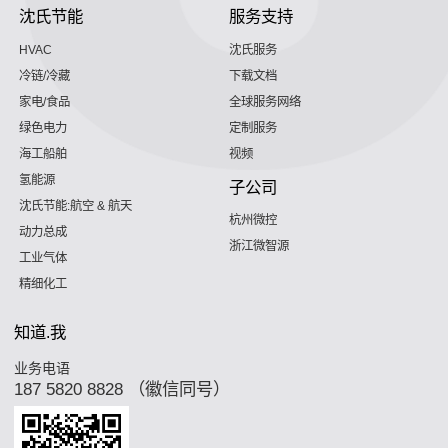
沈氏节能
服务支持
HVAC
沈氏服务
冷链/冷藏
下载文档
家电/食品
全球服务网络
绿色电力
定制服务
海工船舶
视频
氢能源
子公司
沈氏节能:航空 & 航天
杭州微控
动力总成
浙江微智源
工业气体
精细化工
知道.我
业务电语
187 5820 8828 （徽信同号）