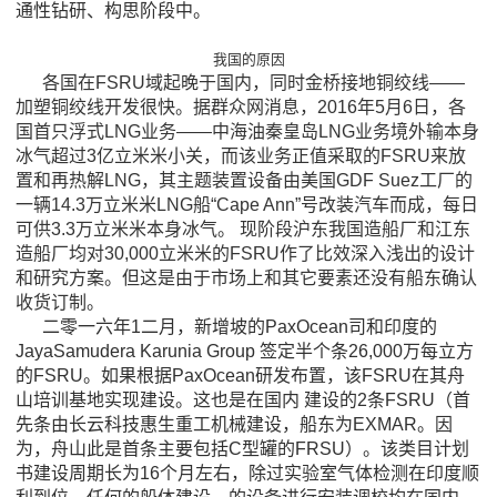
通性钻研、构思阶段中。
我国的原因
各国在FSRU域起晚于国内，同时金桥接地铜绞线——
加塑铜绞线开发很快。据群众网消息，2016年5月6日，各
国首只浮式LNG业务——中海油秦皇岛LNG业务境外输本身
冰气超过3亿立米米小关，而该业务正值采取的FSRU来放
置和再热解LNG，其主题装置设备由美国GDF Suez工厂的
一辆14.3万立米米LNG船“Cape Ann”号改装汽车而成，每日
可供3.3万立米米本身冰气。 现阶段沪东我国造船厂和江东
造船厂均对30,000立米米的FSRU作了比效深入浅出的设计
和研究方案。但这是由于市场上和其它要素还没有船东确认
收货订制。
二零一六年1二月，新增坡的PaxOcean司和印度的
JayaSamudera Karunia Group 签定半个条26,000万每立方
的FSRU。如果根据PaxOcean研发布置，该FSRU在其舟
山培训基地实现建设。这也是在国内 建设的2条FSRU（首
先条由长云科技惠生重工机械建设，船东为EXMAR。因
为，舟山此是首条主要包括C型罐的FRSU）。该类目计划
书建设周期长为16个月左右，除过实验室气体检测在印度顺