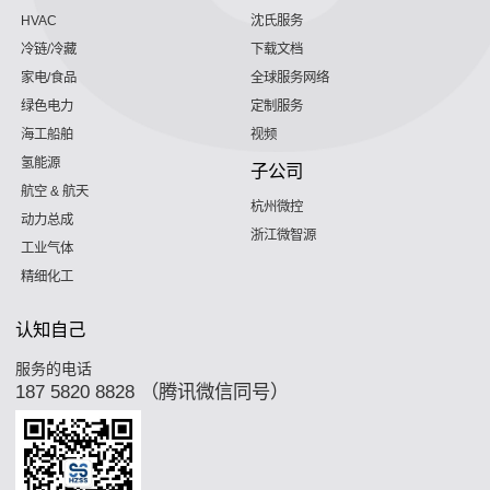
HVAC
沈氏服务
冷链/冷藏
下载文档
家电/食品
全球服务网络
绿色电力
定制服务
海工船舶
视频
氢能源
子公司
航空 & 航天
杭州微控
动力总成
浙江微智源
工业气体
精细化工
认知自己
服务的电话
187 5820 8828 （腾讯微信同号）