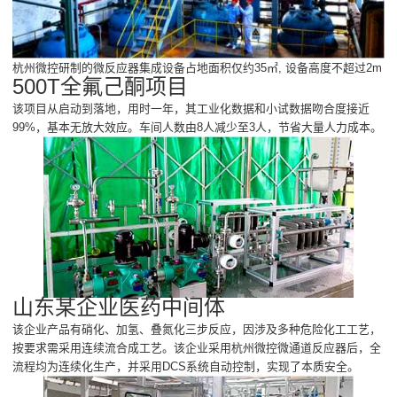
杭州微控研制的微反应器集成设备占地面积仅约35㎡, 设备高度不超过2m
500T全氟己酮项目
该项目从启动到落地，用时一年，其工业化数据和小试数据吻合度接近
99%，基本无放大效应。车间人数由8人减少至3人，节省大量人力成本。
山东某企业医药中间体
该企业产品有硝化、加氢、叠氮化三步反应，因涉及多种危险化工工艺，
按要求需采用连续流合成工艺。该企业采用杭州微控微通道反应器后，全
流程均为连续化生产，并采用DCS系统自动控制，实现了本质安全。