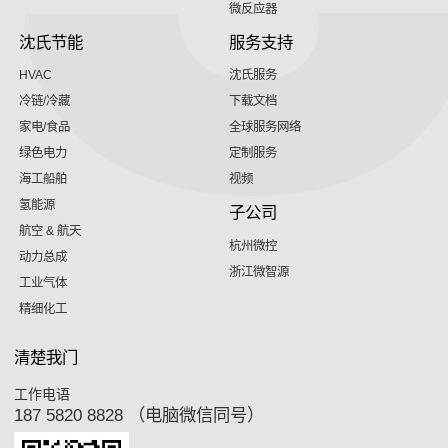
微反应器
沈氏节能
服务支持
HVAC
沈氏服务
冷链/冷藏
下载文档
家电/食品
全球服务网络
绿色电力
定制服务
海工船舶
视频
氢能源
子公司
航空 & 航天
杭州微控
动力总成
浙江微智源
工业气体
精细化工
清楚我门
工作电语
187 5820 8828 （电脑微信同号）