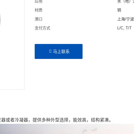
应用
水（地）
材质
铜
港口
上海/宁
支付方式
L/C, T/T
马上联系
发器或者冷凝器，提供多种外型选择，能效高，结构紧凑。