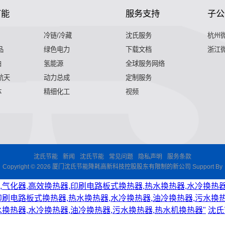
节能
服务支持
子公
冷链/冷藏
沈氏服务
杭州
品
绿色电力
下载文档
浙江
舶
氢能源
全球服务网络
 航天
动力总成
定制服务
体
精细化工
视频
沈氏节能
新闻
沈氏节能
常见问题
隐私声明
服务条款
Copyright © 2026 厦门沈氏节能降耗高新科技控股股东有限制的新公司 Support By
,气化器,高效换热器,印刷电路板式换热器,热水换热器,水冷换热器
印刷电路板式换热器,热水换热器,水冷换热器,油冷换热器,污水换热
水换热器,水冷换热器,油冷换热器,污水换热器,热水机换热器"
沈氏