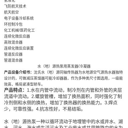
氢液化
飞防航天技术
航天航空
电子设备冷却系统
环控制冷包
化工机械/医药化工
连续化微反应器
高效混合器
连续化微反应装置
管道反应器
管道混合器
水（地）源热泵用蒸发器/冷凝器
产品设备介绍书：
沈氏水（地）源同轴传热器为水地源空气源热水器独特
设计的，可做减压蒸馏器可能冷却器器，作为多种类尺寸图选用，一级能
效高，格局紧凑型轿车。
产品特点：
1.水在内管中流动，制冷剂在内管和外管的夹层
流道中流动。2.螺旋管槽，增加了换热面积，同时强化了制
冷剂侧和水侧的换热，增加了换热器的换热能力。3.焊点
少，可靠性强。4.抗冻性好，不易结垢。
水（地）源热泵一种以循环流动于地埋管中的水或井水、湖
水、河水、海水或生活污水及工业废水或共用管路中的水为