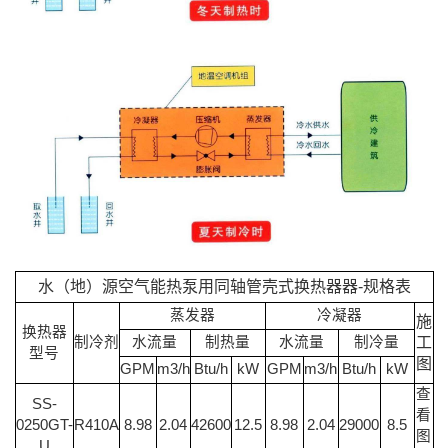
水（地）源空气能热泵用同轴管壳式换热器器-规格表
蒸发器
冷凝器
施
换热器
制冷剂
水流量
制热量
水流量
制冷量
工
型号
图
GPM
m3/h
Btu/h
kW
GPM
m3/h
Btu/h
kW
查
SS-
看
0250GT-
R410A
8.98
2.04
42600
12.5
8.98
2.04
29000
8.5
图
U