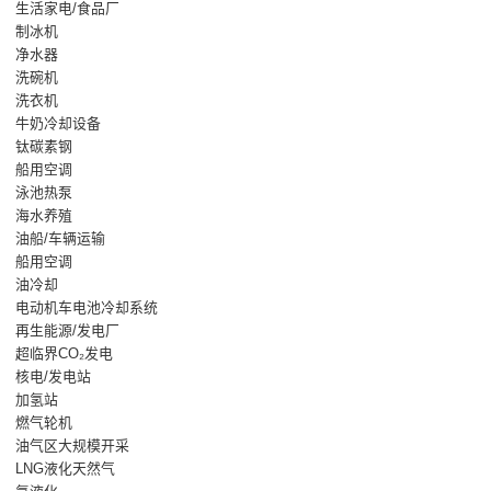
生活家电/食品厂
制冰机
净水器
洗碗机
洗衣机
牛奶冷却设备
钛碳素钢
船用空调
泳池热泵
海水养殖
油船/车辆运输
船用空调
油冷却
电动机车电池冷却系统
再生能源/发电厂
超临界CO₂发电
核电/发电站
加氢站
燃气轮机
油气区大规模开采
LNG液化天然气