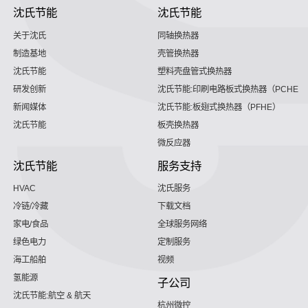
沈氏节能
沈氏节能
关于沈氏
同轴换热器
制造基地
壳管换热器
沈氏节能
塑料壳盘管式换热器
研发创新
沈氏节能:印刷电路板式换热器（PCHE）
新闻媒体
沈氏节能:板翅式换热器（PFHE）
沈氏节能
板壳换热器
微反应器
沈氏节能
服务支持
HVAC
沈氏服务
冷链/冷藏
下载文档
家电/食品
全球服务网络
绿色电力
定制服务
海工船舶
视频
氢能源
子公司
沈氏节能:航空 & 航天
杭州微控