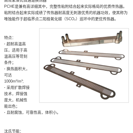
高效紧凑式微通道换热器
PCHE是兼有高详细其中，完整性粘附结合起来实际格局的优质传热器。
粘附结合起来实际成绩了传热器耐高度无刺激优秀的机器功效，使其称为
唯独能作于超临界点二阳极氧化碳（SCO₂）巡环中的更优传热器。
特点：
·
超耐高温高
压，适用于高
温高压等苛刻
条件；
·
换热面积大，
可达
1000m²/m³;
·
采用扩散焊接
技术，焊接强
度大，机械性
能出色；
·
且耐腐蚀，可靠性高，体积小。
沈氏节能：