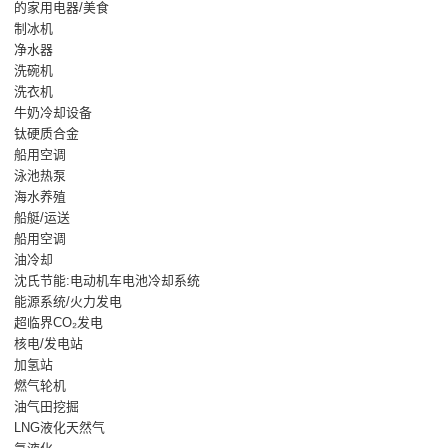
的家用电器/美食
制冰机
净水器
洗碗机
洗衣机
牛奶冷却设备
钛硬质合金
船用空调
泳池热泵
海水养殖
船艇/运送
船用空调
油冷却
沈氏节能:电动机车电池冷却系统
能源系统/火力发电
超临界CO₂发电
核电/发电站
加氢站
燃气轮机
油气田挖掘
LNG液化天然气