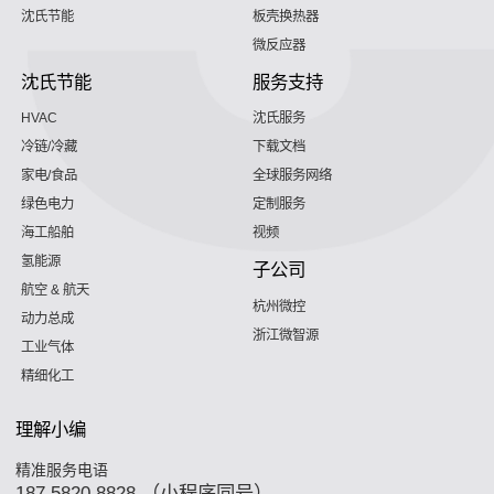
沈氏节能
板壳换热器
微反应器
沈氏节能
服务支持
HVAC
沈氏服务
冷链/冷藏
下载文档
家电/食品
全球服务网络
绿色电力
定制服务
海工船舶
视频
氢能源
子公司
航空 & 航天
杭州微控
动力总成
浙江微智源
工业气体
精细化工
理解小编
精准服务电语
187 5820 8828 （小程序同号）