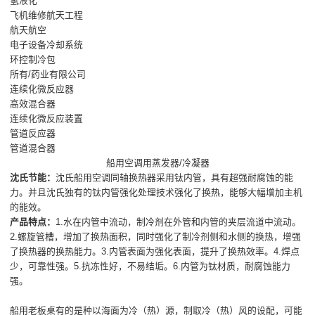
氢液化
飞机维修航天工程
航天航空
电子设备冷却系统
环控制冷包
所有/药业有限公司
连续化微反应器
高效混合器
连续化微反应装置
管道反应器
管道混合器
船用空调用蒸发器/冷凝器
沈氏节能：
沈氏船用空调同轴换热器采用钛内管，具有超强耐腐蚀的能
力。并且沈氏独有的钛内管强化处理技术强化了换热，能够大幅增加主机
的能效。
产品特点：
1.水在内管中流动，制冷剂在外管和内管的夹层流道中流动。
2.螺旋管槽，增加了换热面积，同时强化了制冷剂侧和水侧的换热，增强
了换热器的换热能力。3.内管表面为强化表面，提升了换热效率。4.焊点
少，可靠性强。5.抗冻性好，不易结垢。6.内管为钛材质，耐腐蚀能力
强。
船用老板桌有的是种以海面为冷（热）源，制取冷（热）风的设配，可能