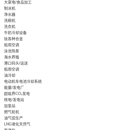
大家电/食品加工
制冰机
净水器
洗碗机
洗衣机
牛奶冷却设备
钛各种合金
船用空调
泳池热泵
海水养殖
港口码头/运送
船用空调
油冷却
电动机车电池冷却系统
能量/发电厂
超临界CO₂发电
核电/发电站
加氢站
燃气轮机
油气田生产
LNG液化天然气