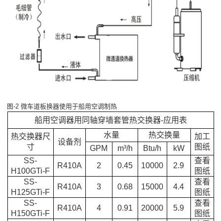
图-2 微车道板换器使用于船用空调制热
船用空调器用同轴穿墙套管热交换器-应用表
水量
热交换量
热交换器尺
加工
设备剂
寸
图纸
GPM
m³/h
Btu/h
kW
SS-
查看
R410A
2
0.45
10000
2.9
H100GTi-F
图纸
SS-
查看
R410A
3
0.68
15000
4.4
H125GTi-F
图纸
SS-
查看
R410A
4
0.91
20000
5.9
H150GTi-F
图纸