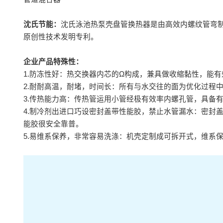
沈氏节能：
沈氏泳池热泵壳盘管换热器是由高效内螺纹管弯
原创性技术发明专利。
企业产品特殊性：
1.防冻性好：热交换器内芯的Ω构成，兼具做收缩黏性，能
2.耐耐高温，耐堵，时间长：所有与水交往的面为优化过程
3.传热能力高：传热管运用小管经极有效率内螺孔管，具备
4.制冷剂出进口巧设密封盖带性能胶，禁止水管漏水：密封盖
能胶很安全靠普。
5.易维系保养，非常容易洗涤：机壳定制成可拆开式，维系