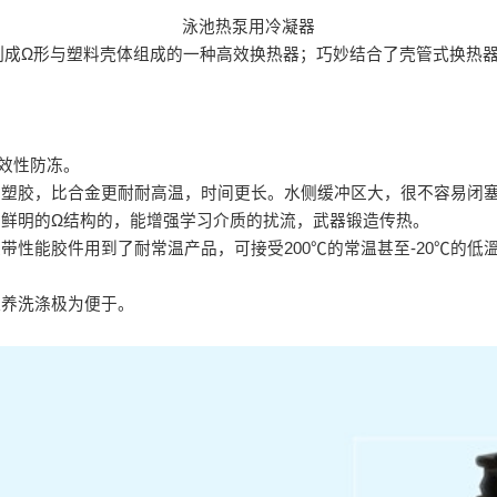
泳池热泵用冷凝器
制成Ω形与塑料壳体组成的一种高效换热器；巧妙结合了壳管式换热
有效性防冻。
中塑胶，比合金更耐耐高温，时间更长。水侧缓冲区大，很不容易闭
有鲜明的Ω结构的，能增强学习介质的扰流，武器锻造传热。
带性能胶件用到了耐常温产品，可接受200℃的常温甚至-20℃的
保养洗涤极为便于。