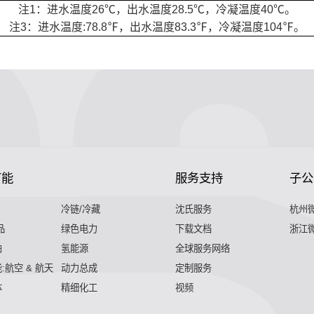
注1：进水温度26℃，出水温度28.5℃，冷凝温度40℃。
注3：进水温度:78.8℉，出水温度83.3℉，冷凝温度104℉。
节能
服务支持
子公
冷链/冷藏
沈氏服务
杭州
品
绿色电力
下载文档
浙江
舶
氢能源
全球服务网络
:航空 & 航天
动力总成
定制服务
体
精细化工
视频