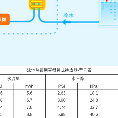
泳池热泵用壳盘管式换热器-型号表
水流量
水压降
M
m³/h
PSI
kPa
66
5.6
2.63
18.1
50
6.7
3.60
24.8
34
7.8
4.74
32.7
75
8.8
5.89
40.6