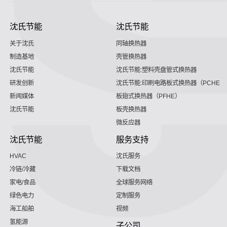
沈氏节能
沈氏节能
关于沈氏
同轴换热器
制造基地
壳管换热器
沈氏节能
沈氏节能:塑料壳盘管式换热器
研发创新
沈氏节能:印刷电路板式换热器（PCHE）
新闻媒体
板翅式换热器（PFHE）
沈氏节能
板壳换热器
微反应器
沈氏节能
服务支持
HVAC
沈氏服务
冷链/冷藏
下载文档
家电/食品
全球服务网络
绿色电力
定制服务
海工船舶
视频
氢能源
子公司