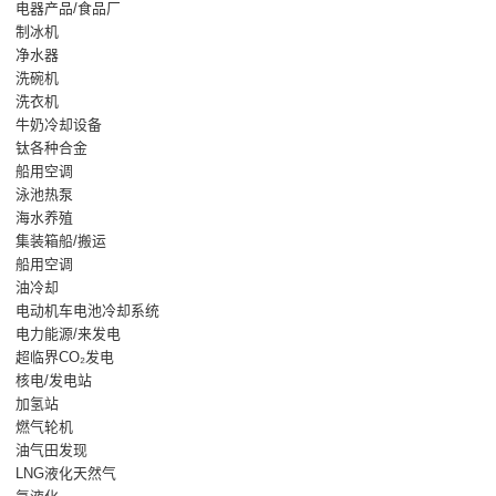
电器产品/食品厂
制冰机
净水器
洗碗机
洗衣机
牛奶冷却设备
钛各种合金
船用空调
泳池热泵
海水养殖
集装箱船/搬运
船用空调
油冷却
电动机车电池冷却系统
电力能源/来发电
超临界CO₂发电
核电/发电站
加氢站
燃气轮机
油气田发现
LNG液化天然气