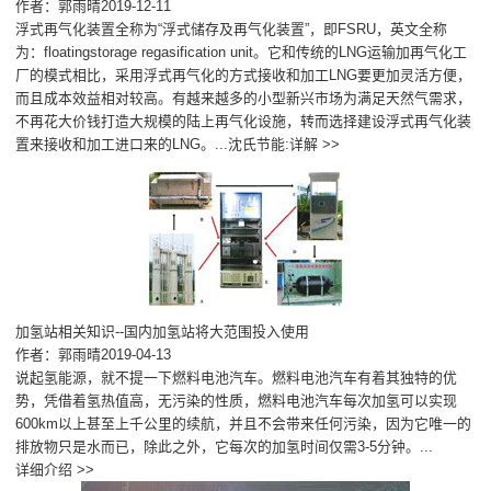
作者：郭雨晴2019-12-11
浮式再气化装置全称为“浮式储存及再气化装置”，即FSRU，英文全称
为：floatingstorage regasification unit。它和传统的LNG运输加再气化工
厂的模式相比，采用浮式再气化的方式接收和加工LNG要更加灵活方便，
而且成本效益相对较高。有越来越多的小型新兴市场为满足天然气需求，
不再花大价钱打造大规模的陆上再气化设施，转而选择建设浮式再气化装
置来接收和加工进口来的LNG。...
沈氏节能:详解 >>
加氢站相关知识--国内加氢站将大范围投入使用
作者：郭雨晴2019-04-13
说起氢能源，就不提一下燃料电池汽车。燃料电池汽车有着其独特的优
势，凭借着氢热值高，无污染的性质，燃料电池汽车每次加氢可以实现
600km以上甚至上千公里的续航，并且不会带来任何污染，因为它唯一的
排放物只是水而已，除此之外，它每次的加氢时间仅需3-5分钟。...
详细介绍 >>