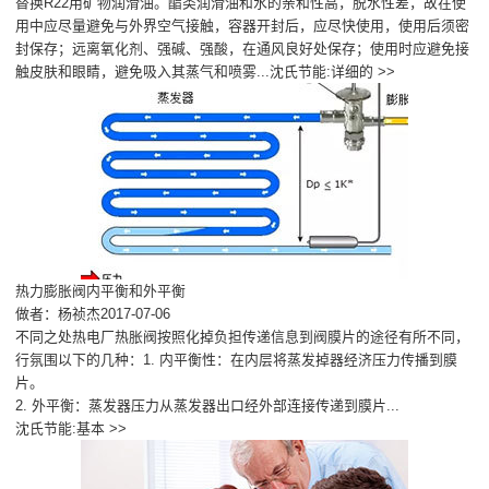
替换R22用矿物润滑油。酯类润滑油和水的亲和性高，脱水性差，故在使
用中应尽量避免与外界空气接触，容器开封后，应尽快使用，使用后须密
封保存；远离氧化剂、强碱、强酸，在通风良好处保存；使用时应避免接
触皮肤和眼睛，避免吸入其蒸气和喷雾...
沈氏节能:详细的 >>
热力膨胀阀内平衡和外平衡
做者：杨祯杰2017-07-06
不同之处热电厂热胀阀按照化掉负担传递信息到阀膜片的途径有所不同，
行氛围以下的几种：1. 内平衡性：在内层将蒸发掉器经济压力传播到膜
片。
2. 外平衡：蒸发器压力从蒸发器出口经外部连接传递到膜片...
沈氏节能:基本 >>