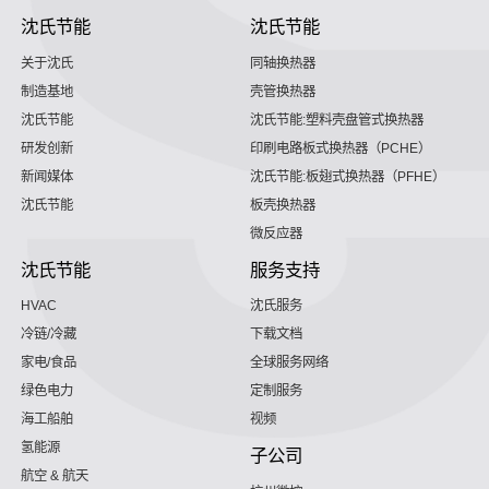
沈氏节能
沈氏节能
关于沈氏
同轴换热器
制造基地
壳管换热器
沈氏节能
沈氏节能:塑料壳盘管式换热器
研发创新
印刷电路板式换热器（PCHE）
新闻媒体
沈氏节能:板翅式换热器（PFHE）
沈氏节能
板壳换热器
微反应器
沈氏节能
服务支持
HVAC
沈氏服务
冷链/冷藏
下载文档
家电/食品
全球服务网络
绿色电力
定制服务
海工船舶
视频
氢能源
子公司
航空 & 航天