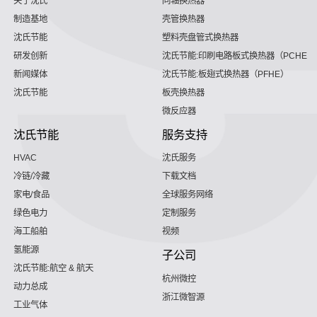
关于沈氏
同轴换热器
制造基地
壳管换热器
沈氏节能
塑料壳盘管式换热器
研发创新
沈氏节能:印刷电路板式换热器（PCHE）
新闻媒体
沈氏节能:板翅式换热器（PFHE）
沈氏节能
板壳换热器
微反应器
沈氏节能
服务支持
HVAC
沈氏服务
冷链/冷藏
下载文档
家电/食品
全球服务网络
绿色电力
定制服务
海工船舶
视频
氢能源
子公司
沈氏节能:航空 & 航天
杭州微控
动力总成
浙江微智源
工业气体