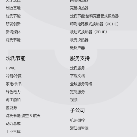
关于沈氏
同轴换热器
制造基地
壳管换热器
沈氏节能
沈氏节能:塑料壳盘管式换热器
研发创新
印刷电路板式换热器（PCHE）
新闻媒体
板翅式换热器（PFHE）
沈氏节能
板壳换热器
微反应器
沈氏节能
服务支持
HVAC
沈氏服务
冷链/冷藏
下载文档
家电/食品
全球服务网络
绿色电力
定制服务
海工船舶
视频
氢能源
子公司
沈氏节能:航空 & 航天
杭州微控
动力总成
浙江微智源
工业气体