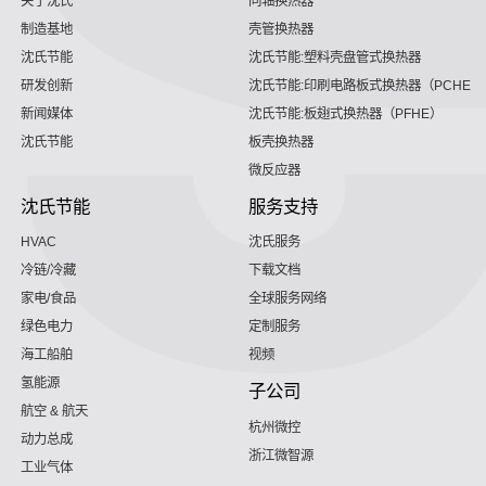
关于沈氏
同轴换热器
制造基地
壳管换热器
沈氏节能
沈氏节能:塑料壳盘管式换热器
研发创新
沈氏节能:印刷电路板式换热器（PCHE）
新闻媒体
沈氏节能:板翅式换热器（PFHE）
沈氏节能
板壳换热器
微反应器
沈氏节能
服务支持
HVAC
沈氏服务
冷链/冷藏
下载文档
家电/食品
全球服务网络
绿色电力
定制服务
海工船舶
视频
氢能源
子公司
航空 & 航天
杭州微控
动力总成
浙江微智源
工业气体