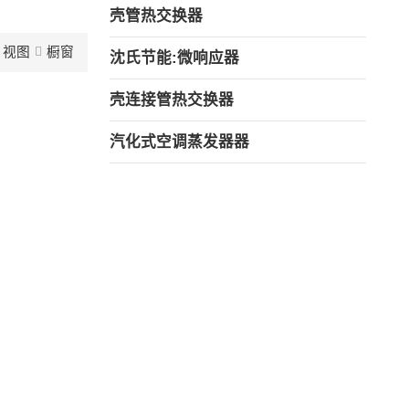
壳管热交换器
视图
橱窗
沈氏节能:微响应器
壳连接管热交换器
汽化式空调蒸发器器