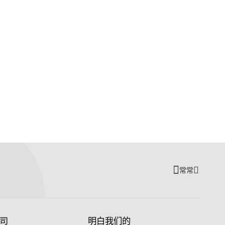
常常
司
明白我们的