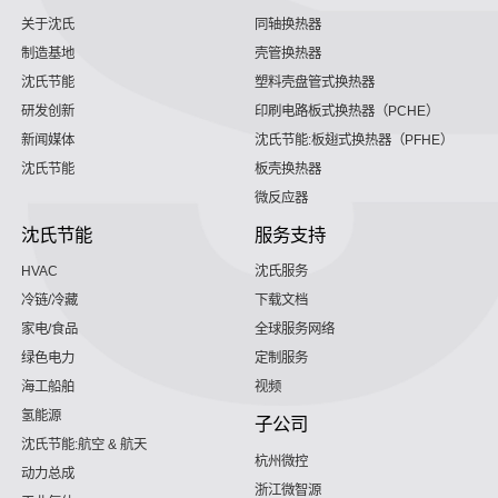
关于沈氏
同轴换热器
制造基地
壳管换热器
沈氏节能
塑料壳盘管式换热器
研发创新
印刷电路板式换热器（PCHE）
新闻媒体
沈氏节能:板翅式换热器（PFHE）
沈氏节能
板壳换热器
微反应器
沈氏节能
服务支持
HVAC
沈氏服务
冷链/冷藏
下载文档
家电/食品
全球服务网络
绿色电力
定制服务
海工船舶
视频
氢能源
子公司
沈氏节能:航空 & 航天
杭州微控
动力总成
浙江微智源