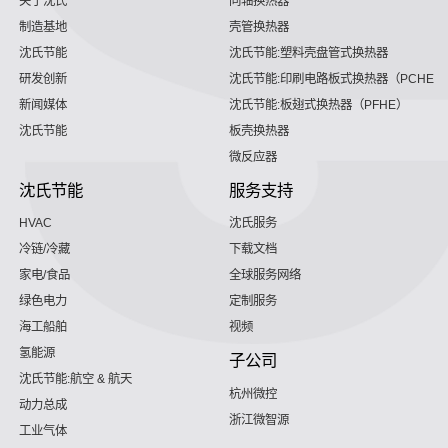
关于沈氏
同轴换热器
制造基地
壳管换热器
沈氏节能
沈氏节能:塑料壳盘管式换热器
研发创新
沈氏节能:印刷电路板式换热器（PCHE）
新闻媒体
沈氏节能:板翅式换热器（PFHE）
沈氏节能
板壳换热器
微反应器
沈氏节能
服务支持
HVAC
沈氏服务
冷链/冷藏
下载文档
家电/食品
全球服务网络
绿色电力
定制服务
海工船舶
视频
氢能源
子公司
沈氏节能:航空 & 航天
杭州微控
动力总成
浙江微智源
工业气体