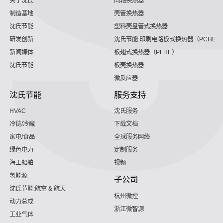
关于沈氏
同轴换热器
制造基地
壳管换热器
沈氏节能
塑料壳盘管式换热器
研发创新
沈氏节能:印刷电路板式换热器（PCHE）
新闻媒体
板翅式换热器（PFHE）
沈氏节能
板壳换热器
微反应器
沈氏节能
服务支持
HVAC
沈氏服务
冷链/冷藏
下载文档
家电/食品
全球服务网络
绿色电力
定制服务
海工船舶
视频
氢能源
子公司
沈氏节能:航空 & 航天
杭州微控
动力总成
浙江微智源
工业气体