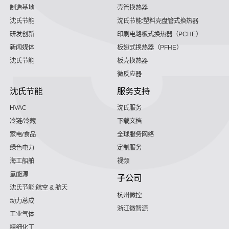
制造基地
壳管换热器
沈氏节能
沈氏节能:塑料壳盘管式换热器
研发创新
印刷电路板式换热器（PCHE）
新闻媒体
板翅式换热器（PFHE）
沈氏节能
板壳换热器
微反应器
沈氏节能
服务支持
HVAC
沈氏服务
冷链/冷藏
下载文档
家电/食品
全球服务网络
绿色电力
定制服务
海工船舶
视频
氢能源
子公司
沈氏节能:航空 & 航天
杭州微控
动力总成
浙江微智源
工业气体
精细化工