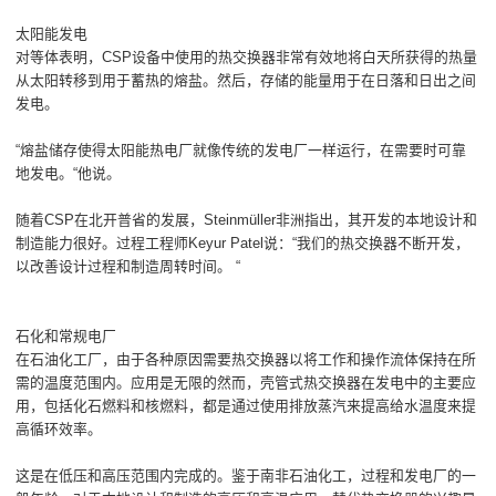
太阳能发电
对等体表明，CSP设备中使用的热交换器非常有效地将白天所获得的热量
从太阳转移到用于蓄热的熔盐。然后，存储的能量用于在日落和日出之间
发电。
“熔盐储存使得太阳能热电厂就像传统的发电厂一样运行，在需要时可靠
地发电。“他说。
随着CSP在北开普省的发展，Steinmüller非洲指出，其开发的本地设计和
制造能力很好。过程工程师Keyur Patel说：“我们的热交换器不断开发，
以改善设计过程和制造周转时间。 “
石化和常规电厂
在石油化工厂，由于各种原因需要热交换器以将工作和操作流体保持在所
需的温度范围内。应用是无限的然而，壳管式热交换器在发电中的主要应
用，包括化石燃料和核燃料，都是通过使用排放蒸汽来提高给水温度来提
高循环效率。
这是在低压和高压范围内完成的。鉴于南非石油化工，过程和发电厂的一