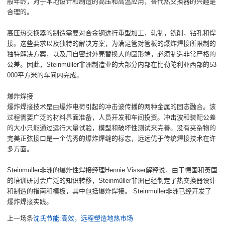
般年龄，对于本地设计和制造的高压和高温应用，替代热交换器的兴趣是
合理的。
高压热交换器的制造需要对合金钢进行重型加工，轧制，铣削，钻孔和焊
接。这些要求以及独特的解决方案，为满足管对管板的爆炸焊接所限制的
独特解决方案，以及用自密封外壳替换大的圆形端，必须制造非常严格的
公差。因此，Steinmüller非洲制造业的大部分内部在比勒陀利亚西部的53
000平方米的车间内完成。
爆炸焊接
爆炸焊接技术是由爆炸电荷引起的冲击波传播的两种金属的固态融合。该
过程需要广泛的材料界面准备，人员开发和车间投资。冲击波和装配公差
的大小只能通过运行大量试验，模型和破坏性测试来完善。没有夹杂物的
完美正弦接口是一个优秀的爆炸焊缝的标志，远远优于传统焊接技术在许
多方面。
Steinmüller非洲的爆炸性焊接经理Hennie Visser解释说，由于德国和英国
的培训研讨会广泛的知识转移，Steinmüller非洲已经制定了热交换器设计
和制造的指南和模板，其中包括爆炸焊接。 Steinmüller非洲已经开发了
爆炸焊接实践。
上一场条
沈氏节能:高效，远程塑造地热市场