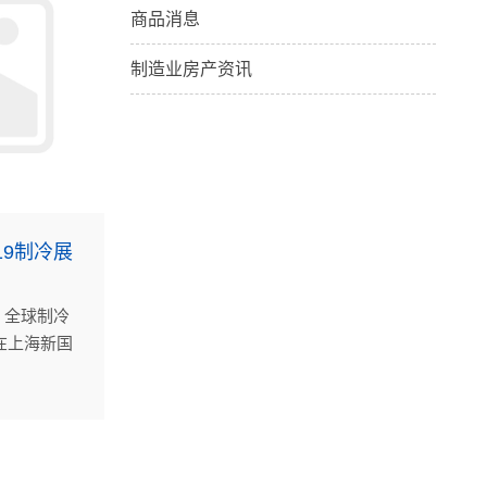
商品消息
制造业房产资讯
19制冷展
日，全球制冷
在上海新国
氏节能再次
全场瞩目。