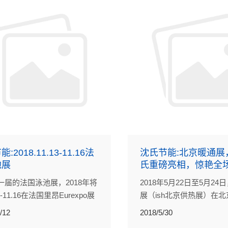
:2018.11.13-11.16法
沈氏节能:北京暖通展
池展
氏重磅亮相，惊艳全
一届的法国泳池展，2018年将
2018年5月22日至5月2
3-11.16在法国里昂Eurexpo展
展（ish北京供热展）在
召开。沈氏节能股份有限公司
际展览中心（新馆）成功
/12
2018/5/30
位5D100，恭候您的到来！
得了卓越的成就。