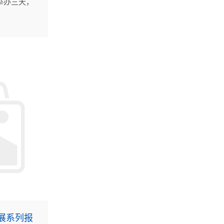
举办三天，
许多能源、机
加，杭州沈
龙头企业，
上海热泵
展系列报