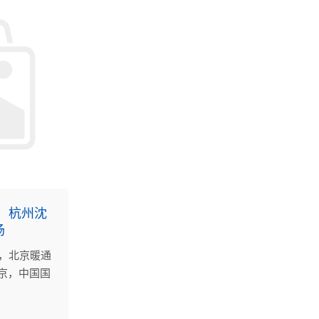
，杭州沈
场
4日，北京暖通
北京，中国国
举办，并取