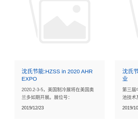
沈氏节能:HZSS in 2020 AHR
沈氏节
EXPO
业
2020.2-3-5，美国制冷展将在美国奥
第三届
兰多如期开展。展位号：
池技术及
4372+4374。
于201
2019/12/23
2019/10
西樵 
沈氏节
展会，
展位号A