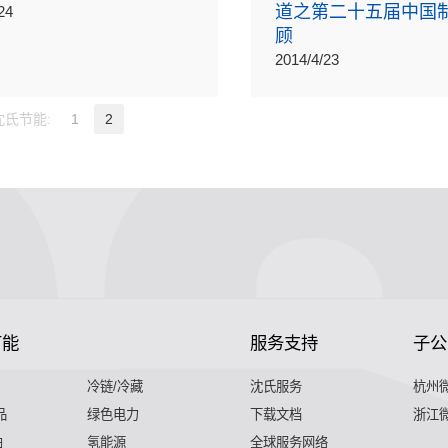
道之第二十五届中国
24
顾
2014/4/23
沈氏节能:
1
2
节能
服务支持
子公
冷链/冷藏
沈氏服务
杭州
品
绿色电力
下载文档
浙江
舶
氢能源
全球服务网络