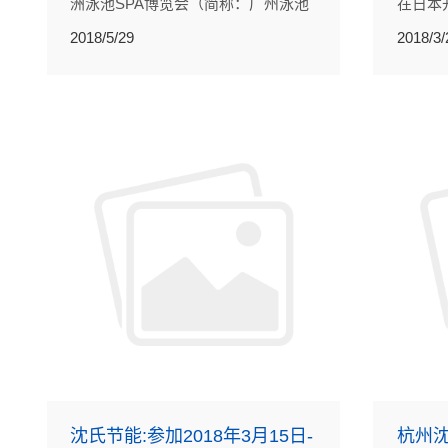
洲泳池SPA博览会（简称：广州泳池
在日本
展）在广州保利世贸展览会成功举
的关注
2018/5/29
2018/3/
办。展会为各企业构建了一个贸易交
流、宣传营销的平台，为中国水疗泳
池企业开拓国外市场起到了推动作
用。
沈氏节能:参加2018年3月15日-
杭州沈