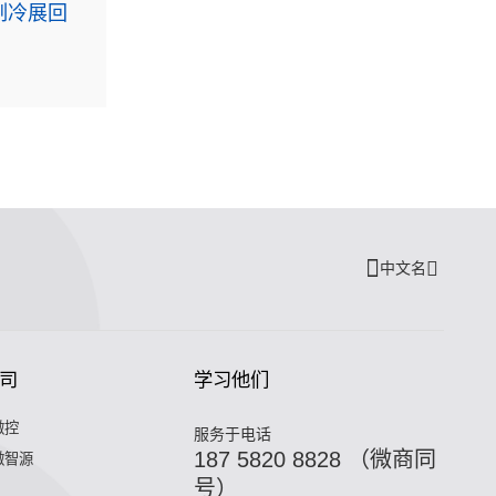
制冷展回
中文名
司
学习他们
微控
服务于电话
187 5820 8828 （微商同
微智源
号）