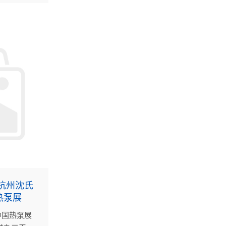
为主题，规
中心（新
厅面积达
德国、意大
00多家相关
8ISHC-
暨京津冀及周
会议。
杭州沈氏
热泵展
届中国热泵展