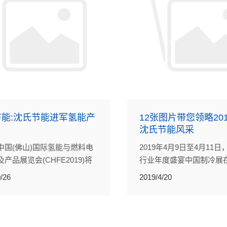
能:沈氏节能进军氢能产
12张图片带您领略20
沈氏节能风采
中国(佛山)国际氢能与燃料电
2019年4月9日至4月11
产品展览会(CHFE2019)将
行业年度盛宴中国制冷展
9年10月26日-28日在佛山·南海·
际博览中心隆重举行！沈
/26
2019/4/20
樵山文化中心举办。
以一袭亮丽的沈氏蓝引得
能股份有限公司也入驻了此次
带给大家不一样的视觉体验，
02-23，期待您的到来。