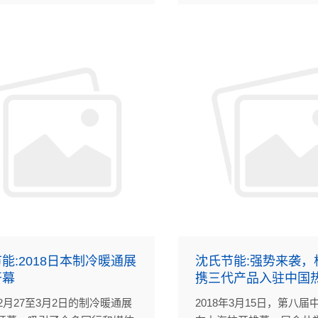
本届展会以清洁多元高效
模覆盖北京中国国际展览
馆）全馆共八个展厅，展
120,000平方米。将吸引
利等国家和地区的全球15
企业单位参展，同期举办201
CIHE中国清洁供暖峰会
边地区清洁供暖高层对话
能:2018日本制冷暖通展
沈氏节能:强势来袭，
开幕
携三代产品入驻中国
年2月27至3月2日的制冷暖通展
2018年3月15日，第八