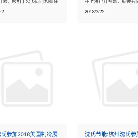
开幕，吸引了众多同行和媒体
在上海拉开帷幕，展会共
与报道。
从3月15日到3月17日。
22
2018/3/22
械等领域的公司都前来参
氏作为小微换热气领域的
携公司三代产品强势入驻
展。
氏参加2018美国制冷展
沈氏节能:杭州沈氏参