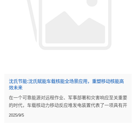
沈氏节能:沈氏赋能车载核能全场景应用，重塑移动核能高
效未来
在一个可靠能源对远程作业、军事部署和灾害响应至关重要
的时代，车载核动力移动反应堆发电装置代表了一项具有开
创性的进步。沈氏节能将先进的核技术与超临界二氧化碳
2025/9/5
（SCO2）回热器相结合，在具有挑战性的环境中提供高
效、高输出的电力。