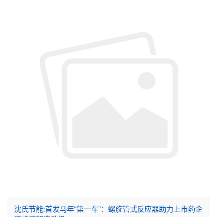
沈氏节能:首发马年“第一车”：螺旋管式反应器助力上市药企