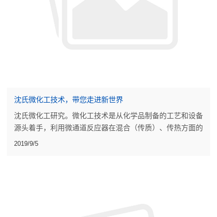
沈氏微化工技术，带您走进新世界
沈氏微化工研究。微化工技术是从化学品制备的工艺和设备
源头着手，利用微通道反应器在混合（传质）、传热方面的
强大提升，以及反应持液量小（本质安全），无放大效应的
2019/9/5
优势，把连续稳态和集成自控融入到化学合成工艺的优化，
设计、和大生产过程中。连续流工艺是提升危化品生产本质
安全、实现产业转型升级的重要技术手段。