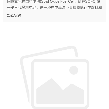
固体氧化物燃料电池(Solid Oxide Fuel Cell，简称SOFC)属
于第三代燃料电池，是一种在中高温下直接将储存在燃料和
氧化剂中的化学能高效、环境友好地转化成电能的全固态化
2021/5/20
学发电装置。被普遍认为是在未来会与质子交换膜燃料电池
(PEMFC)一样得到广泛普及应用的一种燃料电池。