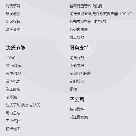
沈氏节能
塑料壳盘管式换热器
研发创新
沈氏节能:印刷电路板式换热器（PCHE）
新闻媒体
板翅式换热器（PFHE）
沈氏节能
板壳换热器
微反应器
沈氏节能
服务支持
HVAC
沈氏服务
冷链/冷藏
下载文档
家电/食品
全球服务网络
绿色电力
定制服务
海工船舶
视频
氢能源
子公司
沈氏节能:航空 & 航天
杭州微控
动力总成
浙江微智源
工业气体
精细化工