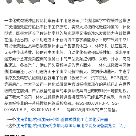
一体化式微缓冲区传热比率器水平用途方面了传热比率学中微缓冲区增強
二次烟囱效应传热比率比率工作原理，实现大规模的化微缓冲区的一体化
型式，既很大延长了传热比率器的热实现率又将纯净水发展阻力有效操纵
在适用值已内，水平用途方面于新清洁生态学质能源水平的空气源中然后
可以使清洁生态学质能源整体企业产品更具体型小、体积轻、抗压性强、
无交往传热系数、轻便可中国电信、自动化化有效操纵等性能。除水平用
途方面于急冻变频控调的服务业中的产品变频控调的、采暖、开水、肉制
品速冻、各类汽车、港口码头变频控调的等方面外，一体化式微缓冲区传
热比率器还可水平用途方面于宇宙空间航空航天、数据移动通讯、生态学
诊疗及及精密机械测试仪器电子仪表（激光手术，汽车雷达，BGP机房）
等高房产。本大子公司一体化式微绿色管道板换器现存的系统已走在世界
级的走在前列，产品设备的管理的本质系统具自己的的知识土地使用权。
当下我大子公司一体化式微绿色管道板换器现在已经差不多成孰，有有所
差异板换量的一系统微绿色管道板换器。有SS-0006WT-B-P、SS-
0008WT-B-P、SS-0010WT-B-P……等600W到70KW的产品设备。
下一条
沈氏节能:杭州沈氏研制出整体式微化工连续化反应器
下这条
沈氏节能:杭州沈氏将参加北京国际车用空调及设备展览会（7月19-21日）