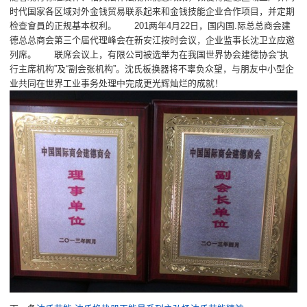
时代国家各区域对外金钱贸易联系起来和金钱技能企业合作项目，并定期
检查會員的正规基本权利。 201两年4月22日，国内国.际总总商会建
德总总商会第三个届代理峰会在新安江按时会议，企业监事长沈卫立应邀
列席。 联席会议上，有限公司被选举为在我国世界协会建德协会“执
行主席机构”及“副会张机构”。沈氏板换器将不辜负众望，与朋友中小型企
业共同在世界工业事务处理中完成更光辉灿烂的成就！