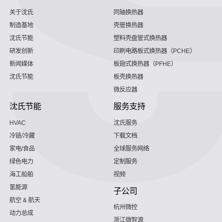
关于沈氏
同轴换热器
制造基地
壳管换热器
沈氏节能
塑料壳盘管式换热器
研发创新
印刷电路板式换热器（PCHE）
新闻媒体
板翅式换热器（PFHE）
沈氏节能
板壳换热器
微反应器
沈氏节能
服务支持
HVAC
沈氏服务
冷链/冷藏
下载文档
家电/食品
全球服务网络
绿色电力
定制服务
海工船舶
视频
氢能源
子公司
航空 & 航天
杭州微控
动力总成
浙江微智源