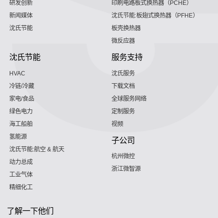
研发创新
印刷电路板式换热器（PCHE）
新闻媒体
沈氏节能:板翅式换热器（PFHE）
沈氏节能
板壳换热器
微反应器
沈氏节能
服务支持
HVAC
沈氏服务
冷链/冷藏
下载文档
家电/食品
全球服务网络
绿色电力
定制服务
海工船舶
视频
氢能源
子公司
沈氏节能:航空 & 航天
杭州微控
动力总成
浙江微智源
工业气体
精细化工
了解一下他们