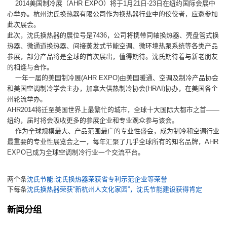
2014美国制冷展（AHR EXPO）将于1月21日-23日在纽约国际会展中
心举办。杭州沈氏换热器有限公司作为换热器行业中的佼佼者，应邀参加
此次展会。
此次，沈氏换热器的展位号是7436，公司将携带同轴换热器、壳盘管式换
热器、微通道换热器、间接蒸发式节能空调、微环境热泵系统等各类产品
参展，部分产品将是全球的首次展出，值得期待。沈氏期待着与新老朋友
的相逢与合作。
一年一届的美国制冷展(AHR EXPO)由美国暖通、空调及制冷产品协会
和美国空调制冷学会主办，加拿大供热制冷协会(HRAI)协办，在美国各个
州轮流举办。
AHR2014将迁至美国世界上最繁忙的城市，全球十大国际大都市之首——
纽约，届时将会吸收更多的参展企业和专业观众参与该会。
作为全球规模最大、产品范围最广的专业性盛会，成为制冷和空调行业
最重要的专业性展览会之一，每年汇聚了几乎全球所有的知名品牌，AHR
EXPO已成为全球空调制冷行业一个交流平台。
两个条
沈氏节能:沈氏换热器荣获省专利示范企业等荣誉
下每条
沈氏换热器荣获“新杭州人文化家园”，沈氏节能建设获得肯定
新闻分组