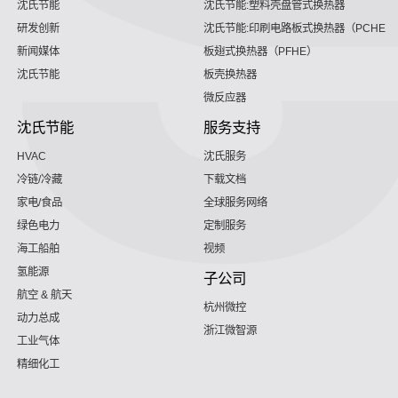
沈氏节能
沈氏节能:塑料壳盘管式换热器
研发创新
沈氏节能:印刷电路板式换热器（PCHE）
新闻媒体
板翅式换热器（PFHE）
沈氏节能
板壳换热器
微反应器
沈氏节能
服务支持
HVAC
沈氏服务
冷链/冷藏
下载文档
家电/食品
全球服务网络
绿色电力
定制服务
海工船舶
视频
氢能源
子公司
航空 & 航天
杭州微控
动力总成
浙江微智源
工业气体
精细化工