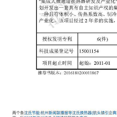
两个条
沈氏节能:杭州新闻联播报导沈氏换热器(航头镇引企典