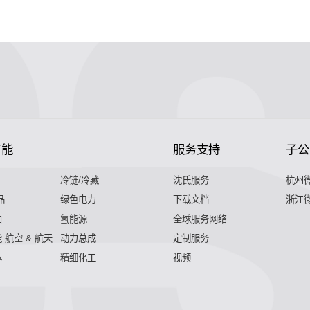
节能
服务支持
子公
冷链/冷藏
沈氏服务
杭州
品
绿色电力
下载文档
浙江
舶
氢能源
全球服务网络
:航空 & 航天
动力总成
定制服务
体
精细化工
视频