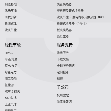
制造基地
壳管换热器
沈氏节能
塑料壳盘管式换热器
研发创新
沈氏节能:印刷电路板式换热器（PCHE）
新闻媒体
板翅式换热器（PFHE）
沈氏节能
板壳换热器
微反应器
沈氏节能
服务支持
HVAC
沈氏服务
冷链/冷藏
下载文档
家电/食品
全球服务网络
绿色电力
定制服务
海工船舶
视频
氢能源
子公司
航空 & 航天
杭州微控
动力总成
浙江微智源
工业气体