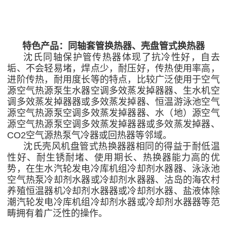
特色产品：同轴套管换热器、壳盘管式换热器
沈氏同轴保护管传热器体现了抗冷性好，自去
垢、不会轻易堵，焊点少，耐压好，传热使用率高，
进阶传热，耐用度长等的特点，比较广泛使用于空气
源空气热源泵生水器空调多效蒸发掉器器、生水机空
调多效蒸发掉器器或多效蒸发掉器、恒温游泳池空气
源空气热源泵空调多效蒸发掉器器、水（地）源空气
源空气热源泵空调多效蒸发掉器器或多效蒸发掉器、
CO2空气源热泵气冷器或回热器等邻域。
沈氏壳风机盘管式热换器器相同的得益于耐低温
性好、耐生锈耐堵、使用期长、热换器能力高的优
势，在生水汽轮发电冷库机组冷却剂水器器、泳泳池
空气热泵冷却剂水器或冷却剂水器器、沽岛的海农村
养殖恒温器机冷却剂水器器或冷却剂水器、盐液体除
潮汽轮发电冷库机组冷却剂水器或冷却剂水器器等范
畴拥有着广泛性的操作。