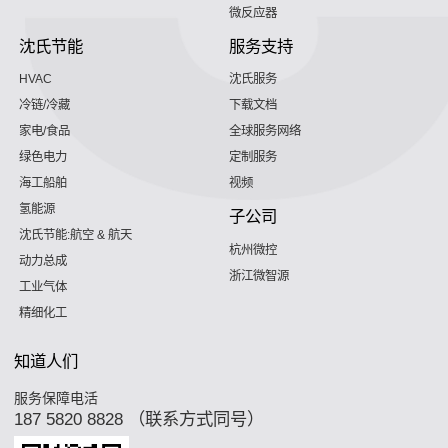
微反应器
沈氏节能
服务支持
HVAC
沈氏服务
冷链/冷藏
下载文档
家电/食品
全球服务网络
绿色电力
定制服务
海工船舶
视频
氢能源
子公司
沈氏节能:航空 & 航天
杭州微控
动力总成
浙江微智源
工业气体
精细化工
知道人们
服务保障电活
187 5820 8828 （联系方式同号）