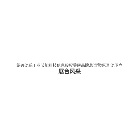
绍兴沈氏工业节能科技信息股权受限品牌总运营经理 沈卫立
展台风采