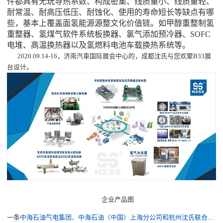
件都具有无玩导热系数、构成密集、线质量小、线质量轻、
耐常温、耐高压低压、耐蚀化、使用的寿命短长等缺点有哪
些
，
基本上覆盖面
氢能源源
整文化价值链
。
如甲醇重整制氢
重整器、氢煤气软件系统板换器、氯气添加预冷器、SOFC
电堆、高温换热器以及氢燃料电池车载换热系统等。
2020.09.14-16，济南汽車国际展会中心的，成都沈氏与您欢聚B33展
台设计。
企业产品图
一条
中海石油气电集团、中海石油（中国）上海分公司和杭州沈氏联合研制的“海洋油气领域用微通道高效紧凑换热器（PCHE）”工程样机通过鉴定