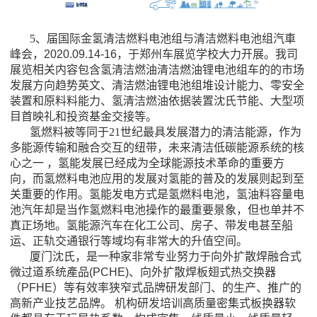
5、届国际金氢清洁燃料电池组与清洁燃料电池组汽車
峰会
，
2020.09.14-16，于郑州车展览学校大力开展。我司
展览相关内容包含氢清洁燃油清洁燃油锂电池组车的的市场
发展方向趋势英文、清洁燃油锂电池组堆设计能力、零安全
装置和原料料能力、氢清洁燃油依据装置沈氏节能、大型项
目首映礼和投资基金交接等。
氢燃料被等同于21世纪最具发展潜力的清洁能源，作为
多能源传输和融合交互的纽带，未来清洁低碳能源系统的核
心之一 ，氢能发展已经成为全球能源技术革命的重要方
向，而氢燃料电池应用的发展对氢能的普及的发展则起到至
关重要的作用。氢能发电方式是氢燃料电池
，
氢油料容量电
池汽年
却是
当作氢燃料电池操作的最重要景象，
但也
单并不
真正场地。氢能源汽车在化工公司、房子、带发电甚至船
运、正轨交通银行等域均有非常大的升值空间。
厦门沈氏，
是一种家非常专业努力于向外扩散焊融合式
微过道系统產品
(PCHE)
、向外扩散焊板翅式热交换器
（
PFHE
）
等
有效率狭窄式
品牌研发部门、的生产、推广的
高新产业技艺品牌。 机构
研发培训高质量密集式板换器
软