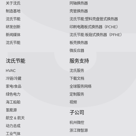
关于沈氏
同轴换热器
制造基地
壳管换热器
沈氏节能
沈氏节能:塑料壳盘管式换热器
研发创新
印刷电路板式换热器（PCHE）
新闻媒体
沈氏节能:板翅式换热器（PFHE）
沈氏节能
板壳换热器
微反应器
沈氏节能
服务支持
HVAC
沈氏服务
冷链/冷藏
下载文档
家电/食品
全球服务网络
绿色电力
定制服务
海工船舶
视频
氢能源
子公司
航空 & 航天
杭州微控
动力总成
浙江微智源
工业气体