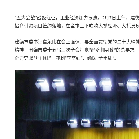
五大会战
战鼓催征，工业经济加力提速。
月
日上午，建
“
”
2
7
招商引资项目签约落地，在全市上下吹响大抓经济、大抓发
建德市委书记富永伟在会上强调，要全面贯彻党的二十大精
精神，围绕市委十五届三次全会打赢
经济翻身仗
的总要求
“
”
奋力夺取
开门红
、冲刺
季季红
、确保
全年红
。
“
”
“
”
“
”