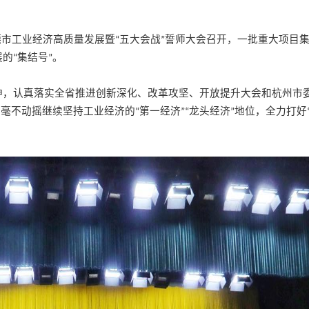
德市工业经济高质量发展暨
五大会战
誓师大会召开，一批重大项目
“
”
展的
集结号
。
“
”
神，认真落实全省推进创新深化、改革攻坚、开放提升大会和杭州市
，毫不动摇继续坚持工业经济的
第一经济
龙头经济
地位，全力打好
“
”“
”