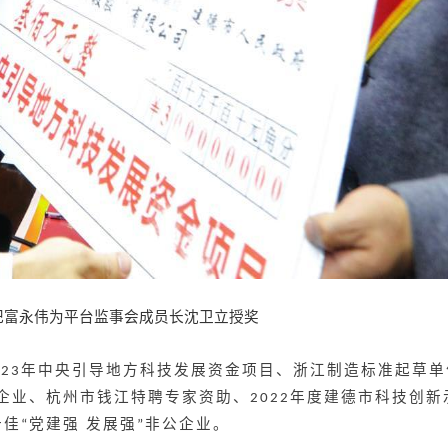
纪富永伟为平台监事会成员长沈卫立授奖
年中央引导地方科技发展资金项目、浙江制造标准起草单
023
企业、杭州市钱江特聘专家资助、
年度建德市科技创新
2022
十佳
党建强 发展强
非公企业。
“
”