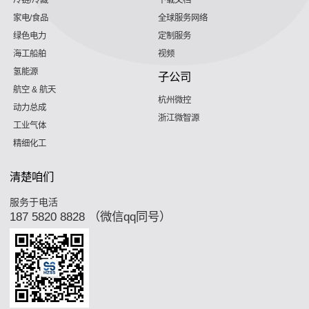
冷链/冷藏
下载文档
家电/食品
全球服务网络
绿色电力
定制服务
海工船舶
视频
氢能源
子公司
航空 & 航天
杭州微控
动力总成
浙江微智源
工业气体
精细化工
清楚咱们
服务于电活
187 5820 8828 （微信qq同号）