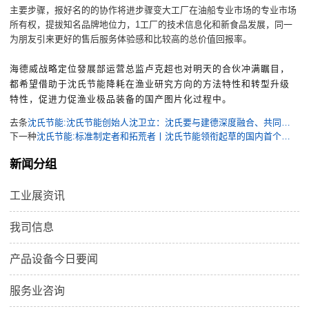
主要步骤，报好名的的协作将进步骤变大工厂在油船专业市场的专业市场
所有权，提拔知名品牌地位力，1工厂的技术信息化和新食品发展，同一
为朋友引来更好的售后服务体验感和比较高的总价值回报率。
海德威战略定位發展部运营总监卢克超也对明天的合伙冲满瞩目，
都希望借助于沈氏节能降耗在渔业研究方向的方法特性和转型升级
特性，促进力促渔业极品装备的国产图片化过程中。
去条
沈氏节能:沈氏节能创始人沈卫立：沈氏要与建德深度融合、共同成长
下一种
沈氏节能:标准制定者和拓荒者丨沈氏节能领衔起草的国内首个《扩散焊热交换器》标准向社会公开发布
新闻分组
工业展资讯
我司信息
产品设备今日要闻
服务业咨询