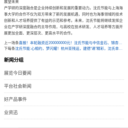
展望未来
产学研的深度融合是企业持续创新和发展的重要动力。沈氏节能与上海海
事大学的合作不仅为双方带来了新的发展机遇，同时也为海事领域的技术
创新和人才培养提供了有益的示范和参考。未来
，
沈氏节能将继续
发挥企
业在产学研深度融合的主导作用
，
与高校在
技术
研发
、人才培养等方面开
展更加全面、更深层次、更高水平的合作
。
上一场条
喜报！本轮融资近200000000元！沈氏节能与中信金石、锦杏智等知名机构“联姻”共创未来
下每条
沈氏节能:心相约，梦闪耀！杭州亚残运，建德“递”精彩，沈氏幸参与
新闻分组
展览今日要闻
平台社会新闻
好产品事件
业资迅