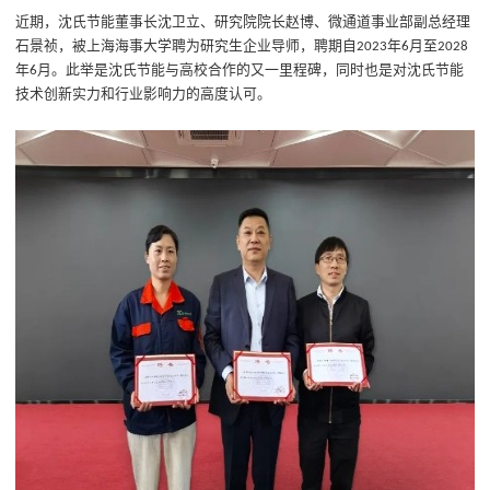
近期，
沈氏节能
董事长
沈卫立
、研究院
院长赵博
、
微通道事业部副总经理
石景祯，
被上海海事大学聘为研究生企业导师，聘期自
年
月至
2023
6
2028
年
月。
此举是
沈氏节能与
高校
合作的
又一
里程碑，同时也是对沈氏节能
6
技术创新实力和行业影响力的高度认可。