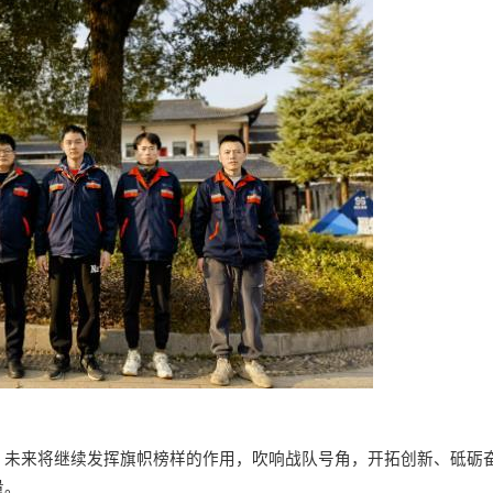
，
未来
将继续发挥旗帜榜样的作用，吹响战队号角，开拓创新、砥砺
量
。