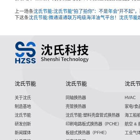
上一场条
沈氏节能:沈氏节能“拍了拍你”：不是年会“开不起
下这条
沈氏节能:微通道通联万吨级海洋油气平台！沈氏节能超
沈氏节能
沈氏节能
沈氏
关于沈氏
同轴换热器
HVAC
制造基地
壳管换热器
家电/食
沈氏节能
沈氏节能:塑料壳盘管式换热器
海工船
研发创新
印刷电路板式换热器（PCHE）
航空 &
新闻媒体
板翅式换热器（PFHE）
工业气