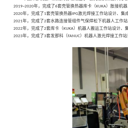
年，完成了
套壳管换热器库卡
（
）
胀接机器
2019~2020
6
KUKA
年，完成了
套壳管换热器
激光焊接工作站设计、集
2020
1
IPG
年，完成了
套水路连接管组件气保焊松下机器人工作站
2021
2
年，完成了
套库卡
（
）
机器人搬运工作站设计、
2022
2
KUKA
年，完成了
套发那科（
）机器人激光焊接工作站
2023
3
FANUC