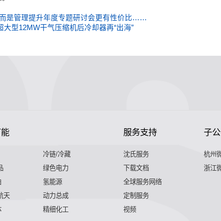
”，而是管理提升年度专题研讨会更有性价比……
大型12MW干气压缩机后冷却器再“出海”
节能
服务支持
子公
冷链/冷藏
沈氏服务
杭州
品
绿色电力
下载文档
浙江
舶
氢能源
全球服务网络
 航天
动力总成
定制服务
体
精细化工
视频