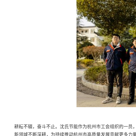
耕耘不辍，奋斗不止
。
沈氏节能
作为杭州市工会组织的一员
新
领域不断深耕
，
为持续推动
杭州市
高质量发展贡献
更多力