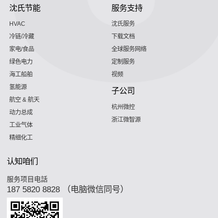
沈氏节能
服务支持
HVAC
沈氏服务
冷链/冷藏
下载文档
家电/食品
全球服务网络
绿色电力
定制服务
海工船舶
视频
氢能源
子公司
航空 & 航天
杭州微控
动力总成
浙江微智源
工业气体
精细化工
认知咱们
服务项目电話
187 5820 8828 （电脑微信同号）